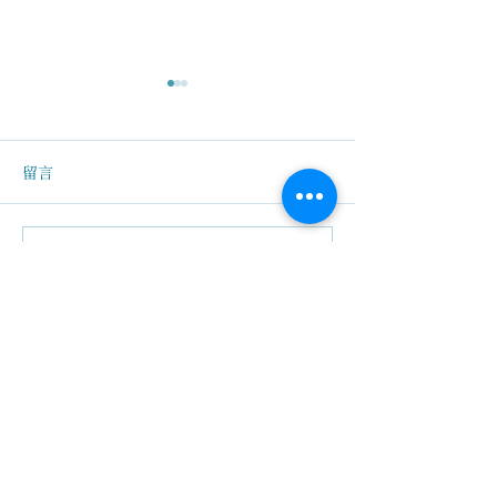
留言
系統排列看言語
撰寫留言......
幼稚的愛埋下致病的種
子？
關於我們
創辦人故事