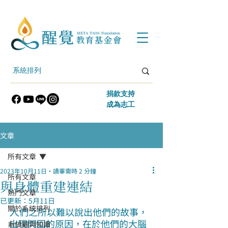
​捐款支持
​成為志工
文章
所有文章
2023年10月11日
讀畢需時 2 分鐘
所有文章
與身體重建連結
熱門文章
已更新：
5月11日
關於系統排列
人
們之所以難以說出他們的故事，
出現閃回的原因，在於他們的大腦
系統觀與知識