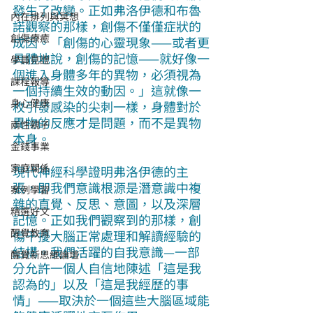
發生了改變。正如弗洛伊德和布魯
內在排列與冥想
諾觀察的那樣，創傷不僅僅症狀的
創傷療癒
成因。「創傷的心靈現象——或者更
具體地說，創傷的記憶——就好像一
學員見證
個進入身體多年的異物，必須視為
課程報導
一個持續生效的動因。」這就像一
身心健康
枚引發感染的尖刺一樣，身體對於
異物的反應才是問題，而不是異物
兩性親子
本身。
金錢事業
家庭關係
現代神經科學證明弗洛伊德的主
張，即我們意識根源是潛意識中複
案例學習
雜的直覺、反思、意圖，以及深層
精選好文
記憶。正如我們觀察到的那樣，創
醒覺教育
傷干擾大腦正常處理和解讀經驗的
結構。我們活躍的自我意識—一部
醒覺新思維論壇
分允許一個人自信地陳述「這是我
認為的」以及「這是我經歷的事
情」——取決於一個這些大腦區域能