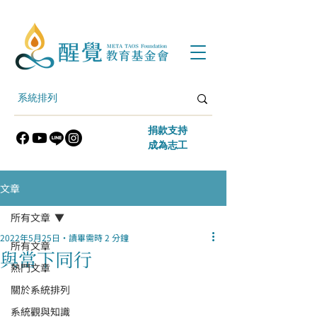
​捐款支持
​成為志工
文章
所有文章
2022年5月25日
讀畢需時 2 分鐘
所有文章
與當下同行
熱門文章
關於系統排列
系統觀與知識