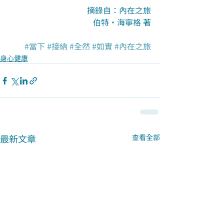
摘錄自：內在之旅
伯特‧海寧格 著
#當下
#接納
#全然
#如實
#內在之旅
身心健康
最新文章
查看全部