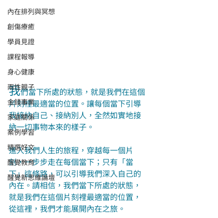
內在排列與冥想
創傷療癒
學員見證
課程報導
身心健康
我
兩性親子
們當下所處的狀態，就是我們在這個
金錢事業
片刻裡最適當的位置。讓每個當下引導
我接納自己、接納別人，全然如實地接
家庭關係
納一切事物本來的樣子。
案例學習
精選好文
進入我們人生的旅程，穿越每一個片
刻，一步步走在每個當下；只有「當
醒覺教育
下」這條路，可以引導我們深入自己的
醒覺新思維論壇
內在。請相信，我們當下所處的狀態，
就是我們在這個片刻裡最適當的位置，
從這裡，我們才能展開內在之旅。