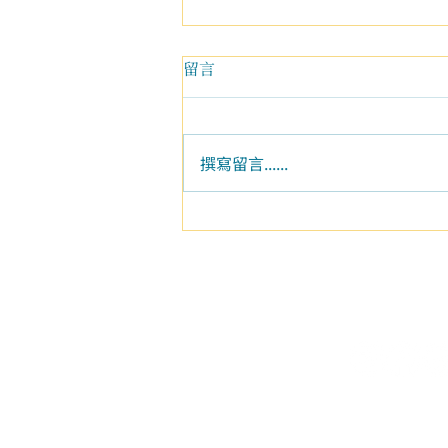
留言
撰寫留言......
學員分享|從修行到生活，我開
始真正落地