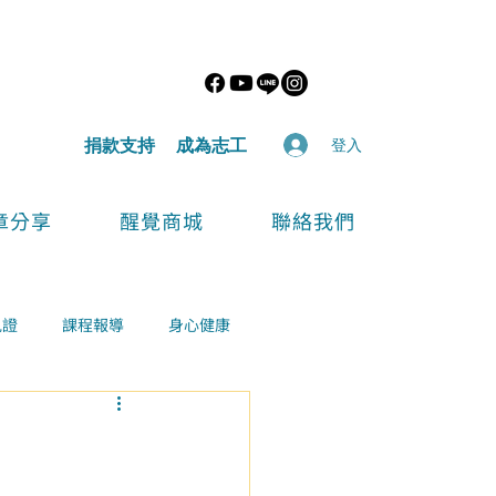
​捐款支持
​成為志工
登入
章分享
醒覺商城
聯絡我們
見證
課程報導
身心健康