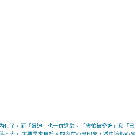
內化了，而「脅迫」也一併進駐。「害怕被脅迫」和「已
係不大， 主要是來自於人的內在心念印象，透由這個心