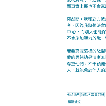
而事實上那也不會幫
突然間，我和對方彼
考，因為我將想法留
中 心，而別人也能
不會施加壓力於我，
若要克服這樣的恐懼
愛的思緒總是清晰無
尊重他們，不干預他
人，就能免於他人的
系統排列
海寧格
再見耶穌
精選好文