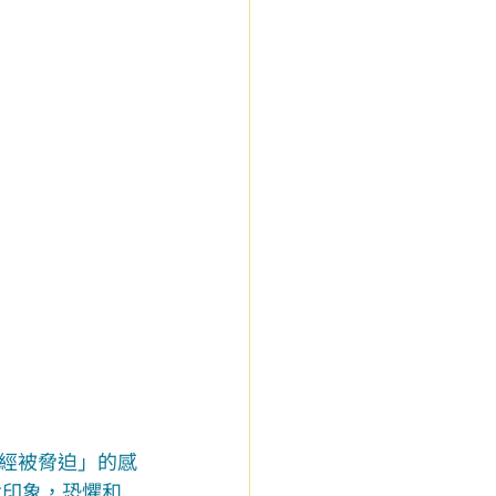
經被脅迫」的感
念印象，恐懼和