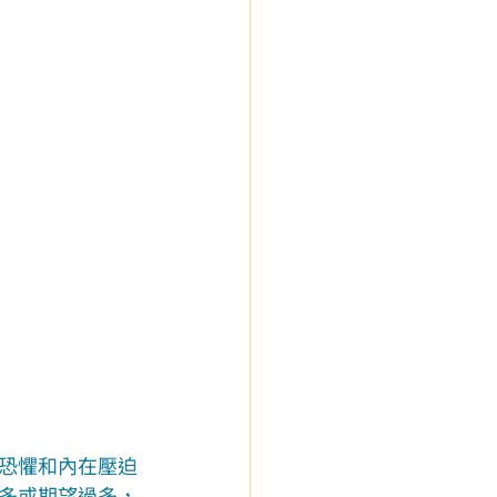
恐懼和內在壓迫
多或期望過多，