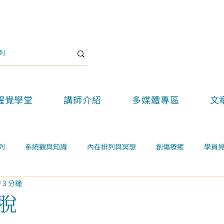
醒覺學堂
講師介紹
多媒體專區
文
列
系統觀與知識
內在排列與冥想
創傷療癒
學員
 3 分鐘
關係
案例學習
精選好文
醒覺教育
醒覺新思維論壇
脫