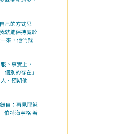
自己的方式思
我就能保持處於
樣一來，他們就
克服。事實上，
「個別的存在」
他人、預期他
錄自：再見耶穌
伯特海寧格 著