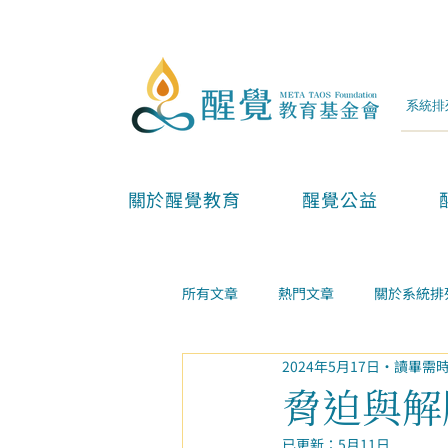
關於醒覺教育
醒覺公益
所有文章
熱門文章
關於系統排
2024年5月17日
讀畢需時
兩性親子
金錢事業
家庭
脅迫與解
已更新：
5月11日