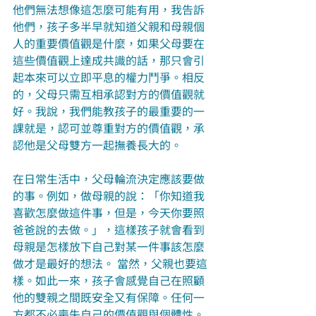
他們無法想像這怎麼可能有用，我告訴
他們，孩子多半早就知道父親和母親個
人的重要價值觀是什麼，如果父母要在
這些價值觀上達成共識的話，那只會引
起本來可以立即平息的權力鬥爭。相反
的，父母只需互相承認對方的價值觀就
好。我說，我們能教孩子的最重要的一
課就是，認可並尊重對方的價值觀，承
認他是父母雙方一起撫養長大的。
在日常生活中，父母輪流決定應該要做
的事。例如，做母親的說：「你知道我
喜歡怎麼做這件事，但是，今天你要照
爸爸說的去做。」，這樣孩子就會看到
母親是怎樣放下自己對某一件事該怎麼
做才是最好的想法。 當然，父親也要這
樣。如此一來，孩子會感覺自己在照顧
他的雙親之間既安全又有保障。任何一
方都不必喪失自己的價值觀與個體性。