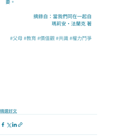
要。
摘錄自：當我們同在一起自
瑪莉安‧法蘭克 著
#父母
#教育
#價值觀
#共識
#權力鬥爭
精選好文