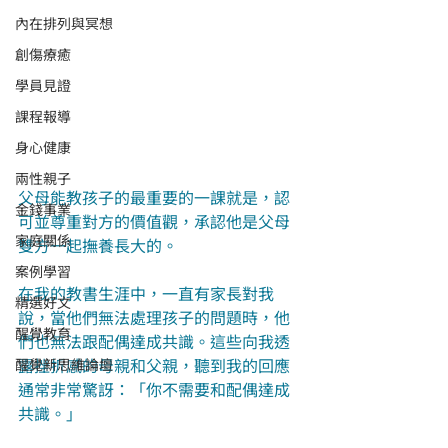
內在排列與冥想
創傷療癒
學員見證
課程報導
身心健康
兩性親子
父母能教孩子的最重要的一課就是，認
金錢事業
可並尊重對方的價值觀，承認他是父母
家庭關係
雙方一起撫養長大的。
案例學習
在我的教書生涯中，一直有家長對我
精選好文
說，當他們無法處理孩子的問題時，他
醒覺教育
們也無法跟配偶達成共識。這些向我透
露挫折感的母親和父親，聽到我的回應
醒覺新思維論壇
通常非常驚訝：「你不需要和配偶達成
共識。」