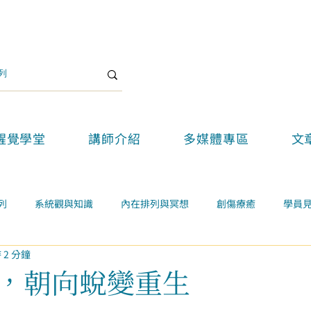
醒覺學堂
講師介紹
多媒體專區
文
列
系統觀與知識
內在排列與冥想
創傷療癒
學員
 2 分鐘
關係
案例學習
精選好文
醒覺教育
醒覺新思維論壇
，朝向蛻變重生