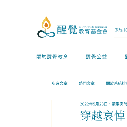
關於醒覺教育
醒覺公益
所有文章
熱門文章
關於系統排
2022年5月23日
讀畢需時
兩性親子
金錢事業
家庭
穿越哀悼