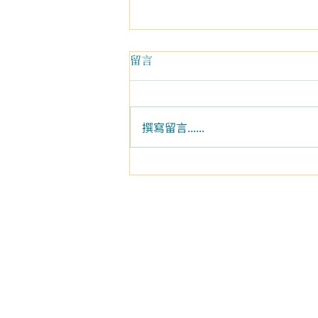
留言
撰寫留言......
學員分享|從修行到生活，我開
始真正落地