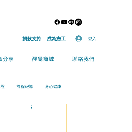
​捐款支持
​成為志工
登入
章分享
醒覺商城
聯絡我們
見證
課程報導
身心健康