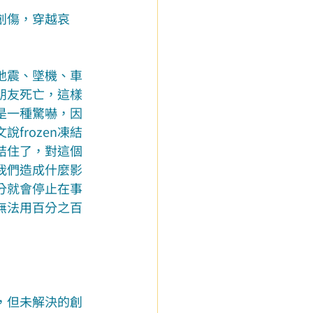
創傷，穿越哀
地震、墜機、車
朋友死亡，這樣
是一種驚嚇，因
frozen凍結
結住了，對這個
我們造成什麼影
分就會停止在事
無法用百分之百
，但未解決的創