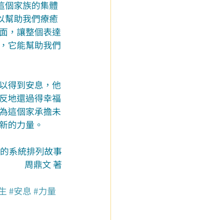
這個家族的集體
以幫助我們療癒
面，讓整個表達
，它能幫助我們
以得到安息，他
反地還過得幸福
為這個家承擔未
新的力量。
庭的系統排列故事
周鼎文 著
生
#安息
#力量