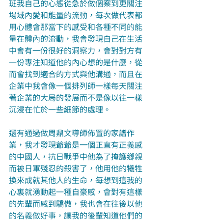
班我自己的心態從急於做個案到更關注
場域內愛和能量的流動，每次做代表都
用心體會那當下的感受和各種不同的能
量在體內的流動，我會發現自己在生活
中會有一份很好的洞察力，會對對方有
一份專注知道他的內心想的是什麼，從
而會找到適合的方式與他溝通，而且在
企業中我會像一個排列師一樣每天關注
著企業的大局的發展而不是像以往一樣
沉浸在忙於一些細節的處理。
還有通過做周鼎文導師佈置的家譜作
業，我才發現爺爺是一個正直有正義感
的中國人，抗日戰爭中他為了掩護鄉親
而被日軍殘忍的殺害了，他用他的犧牲
換來成就其他人的生命，每想到這我的
心裏就湧動起一種自豪感，會對有這樣
的先輩而感到驕傲，我也會在往後以他
的名義做好事，讓我的後輩知道他們的