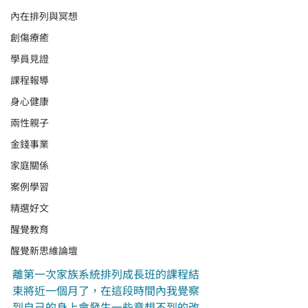
內在排列與冥想
創傷療癒
學員見證
課程報導
身心健康
兩性親子
金錢事業
家庭關係
案例學習
精選好文
醒覺教育
醒覺新思維論壇
離第一次家族系統排列成長班的課程結
束將近一個月了，在這段時間內我覺察
到自己的身上會發生一些意想不到的改