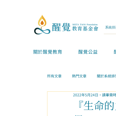
關於醒覺教育
醒覺公益
所有文章
熱門文章
關於系統排
2022年5月24日
讀畢需時
兩性親子
金錢事業
家庭
『生命的