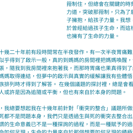
箝制住，但總會在關鍵的時
力道，突破那箝制，只為了
子擁抱，給孩子力量。我想
於曾經給過孩子生命，而這
也擁有了生命的力量。
十幾二十年前有段時間常在半夜發作。有一次半夜胃痛難
似乎得到了啟示一般，真的到媽媽的房間裡把媽媽喚醒，
張，隨我到我房間裡來抱著我，而那時胃痛也果真得到了
媽媽取得連結，但夢中的啟示與真實的緩解讓我有些體悟
族排列時才得到了解答。 在幾個議題的探討裡，總是會
人或許是因為追隨或平衡，但也有來自於本身的問題。
，我總要想起我在十幾年前針對「衝突的整合」議題所做
死都不是問題本身，我們只是透過生與死的衝突去整合出
謂的生命意義已不是一種探詢的過程，而是一種賦予的過
命如何呈現，生命的力量來自於那個想要如何呈現的積極