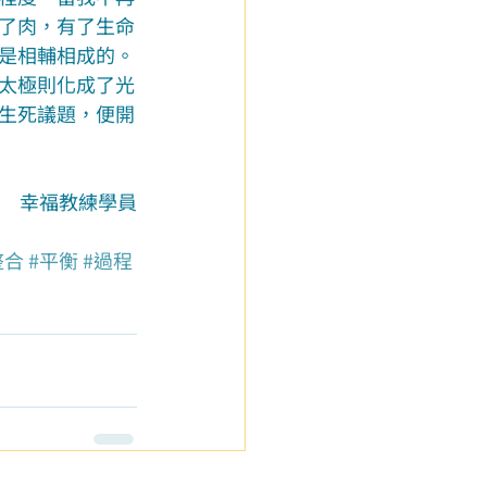
了肉，有了生命
是相輔相成的。
太極則化成了光
生死議題，便開
幸福教練學員
整合
#平衡
#過程