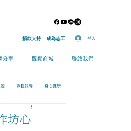
​捐款支持
​成為志工
登入
章分享
醒覺商城
聯絡我們
見證
課程報導
身心健康
作坊心