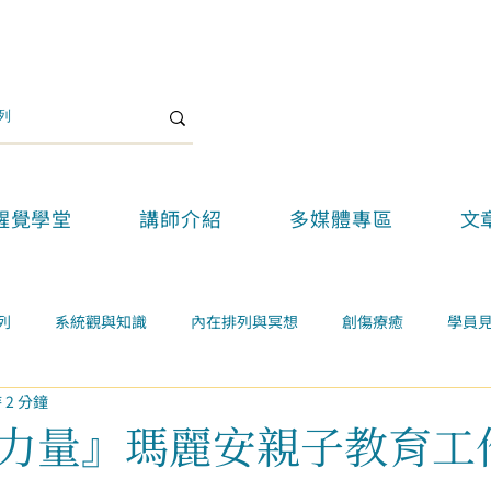
醒覺學堂
講師介紹
多媒體專區
文
列
系統觀與知識
內在排列與冥想
創傷療癒
學員
 2 分鐘
關係
案例學習
精選好文
醒覺教育
醒覺新思維論壇
力量』瑪麗安親子教育工