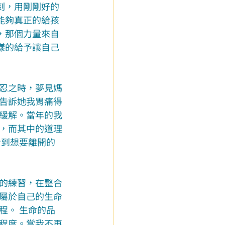
刻，用剛剛好的
能夠真正的給孩
，那個力量來自
樣的給予讓自己
忍之時，夢見媽
告訴她我胃痛得
緩解。當年的我
，而其中的道理
看到想要離開的
的練習，在整合
屬於自己的生命
程。 生命的品
程度。當我不再