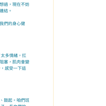
想過，現在不妨
連結。
我們的身心健
了太多情緒，扛
阻塞，肌肉會變
分，感受一下這
、鼓起。咱們班