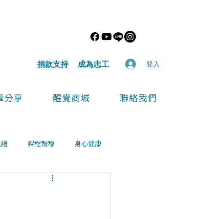
​捐款支持
​成為志工
登入
章分享
醒覺商城
聯絡我們
見證
課程報導
身心健康