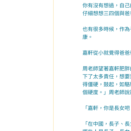
你有沒有想過，自己
仔細想想三四個與爸
也有很多時候，作為
康。
嘉軒從小就覺得爸爸
周老師望著嘉軒肥胖
下了太多責任，想要
得僵硬，鼓起，如駱
個硬度。」周老師說
「嘉軒，你是長女吧
「在中國，長子、長