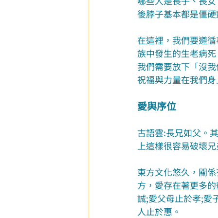
哪些人是長子、長女
後脖子基本都是僵硬
在這裡，我們要遵循
族中發生的生老病死
我們需要放下「沒我
祝福與力量在我們身
愛與序位
古語雲:長兄如父。
上這樣很容易破壞兄
東方文化悠久，關係
方，愛存在著更多的
誠;愛父母止於孝;愛
人止於惠。