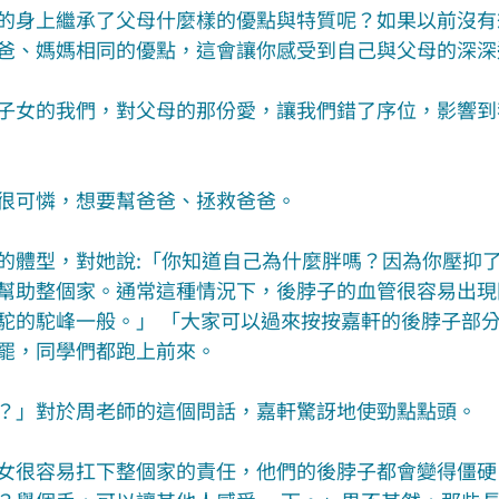
的身上繼承了父母什麼樣的優點與特質呢？如果以前沒有
爸、媽媽相同的優點，這會讓你感受到自己與父母的深深
子女的我們，對父母的那份愛，讓我們錯了序位，影響到
很可憐，想要幫爸爸、拯救爸爸。
的體型，對她說:「你知道自己為什麼胖嗎？因為你壓抑
幫助整個家。通常這種情況下，後脖子的血管很容易出現
駝的駝峰一般。」 「大家可以過來按按嘉軒的後脖子部
罷，同學們都跑上前來。
？」對於周老師的這個問話，嘉軒驚訝地使勁點點頭。
女很容易扛下整個家的責任，他們的後脖子都會變得僵硬