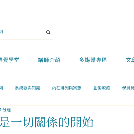
醒覺學堂
講師介紹
多媒體專區
文
列
系統觀與知識
內在排列與冥想
創傷療癒
學員
4 分鐘
關係
案例學習
精選好文
醒覺教育
醒覺新思維論壇
是一切關係的開始