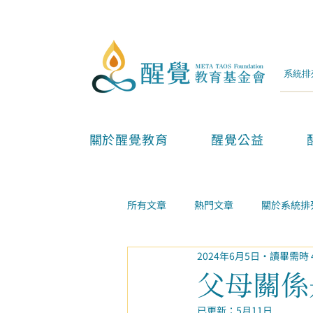
關於醒覺教育
醒覺公益
所有文章
熱門文章
關於系統排
2024年6月5日
讀畢需時 
兩性親子
金錢事業
家庭
父母關係
已更新：
5月11日