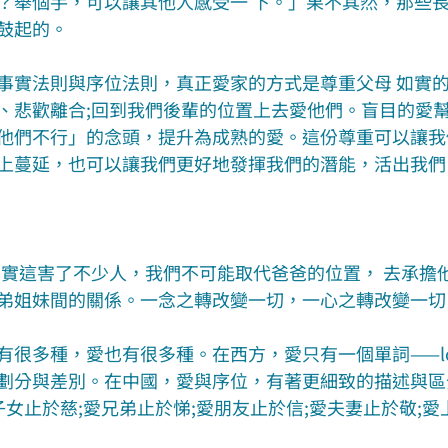
？舉個手，可以讓其他人感受一 下。」果不其然，那些
鼓起的。
事實法則與序位法則，真正愛家的方式是尊重父母 如實
、悲歡離合;回到我們後輩的位置上去愛他們。盲目的愛
他們不行」的念頭，提升為成熟的愛。這份尊重可以讓我
上蔓延，也可以讓我們更好地發揮我們的潛能，活出我們
其實這害了不少人，我們不可能取代爸爸的位置， 去承擔
弟姐妹間的關係。一念之轉改變一切，一心之轉改變一切
有很多種，愛也有很多種。在西方，愛只有一個單詞——lo
劃分與差別。在中國，愛與序位，有著更細致的描述與區
子女止於慈;愛兄弟止於悌;愛朋友止於信;愛夫妻止於敬;愛