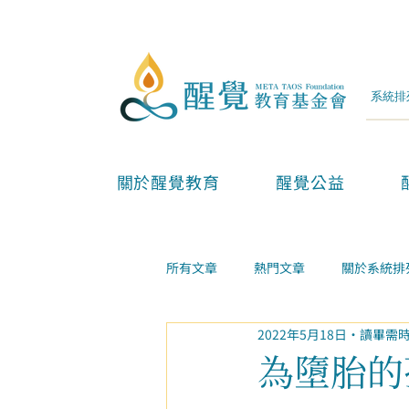
關於醒覺教育
醒覺公益
所有文章
熱門文章
關於系統排
2022年5月18日
讀畢需時
兩性親子
金錢事業
家庭
為墮胎的