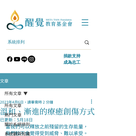
​捐款支持
​成為志工
文章
所有文章
2023年4月6日
讀畢需時 2 分鐘
所有文章
溫和、漸進的療癒創傷方式
熱門文章
已更新：
5月18日
關於系統排列
當我們可以釋放之前殘留的生存能量，
我們較不會覺得受到威脅、難以承受。
系統觀與知識