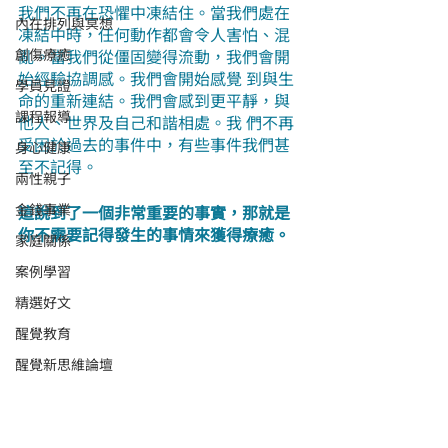
我們不再在恐懼中凍結住。當我們處在
內在排列與冥想
凍結中時，任何動作都會令人害怕、混
創傷療癒
亂。當我們從僵固變得流動，我們會開
始經驗協調感。我們會開始感覺 到與生
學員見證
命的重新連結。我們會感到更平靜，與
課程報導
他人、世界及自己和諧相處。我 們不再
受困於過去的事件中，有些事件我們甚
身心健康
至不記得。
兩性親子
金錢事業
這說到了一個非常重要的事實，那就是
你不需要記得發生的事情來獲得療癒。
家庭關係
案例學習
精選好文
醒覺教育
醒覺新思維論壇