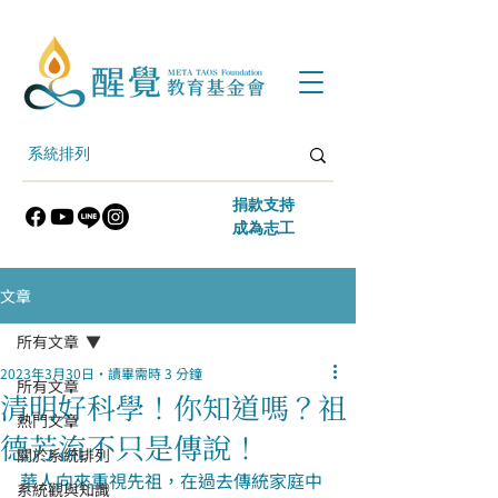
​捐款支持
​成為志工
文章
所有文章
2023年3月30日
讀畢需時 3 分鐘
所有文章
清明好科學！你知道嗎？祖
熱門文章
德芳流不只是傳說！
關於系統排列
華人向來重視先祖，在過去傳統家庭中
系統觀與知識