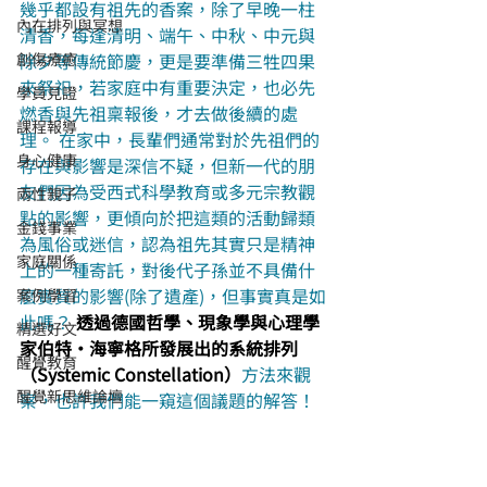
幾乎都設有祖先的香案，除了早晚一柱
內在排列與冥想
清香，每逢清明、端午、中秋、中元與
創傷療癒
除夕等傳統節慶，更是要準備三牲四果
來祭祀，若家庭中有重要決定，也必先
學員見證
燃香與先祖稟報後，才去做後續的處
課程報導
理。 在家中，長輩們通常對於先祖們的
身心健康
存在與影響是深信不疑，但新一代的朋
友們因為受西式科學教育或多元宗教觀
兩性親子
點的影響，更傾向於把這類的活動歸類
金錢事業
為風俗或迷信，認為祖先其實只是精神
家庭關係
上的一種寄託，對後代子孫並不具備什
麼實質的影響(除了遺產)，但事實真是如
案例學習
此嗎？
透過
德國
哲學、現象學與
心理學
精選好文
家
伯特·海寧格
所發展出的
系統排列
醒覺教育
（Systemic Constellation）
方法來觀
醒覺新思維論壇
察，也許我們能一窺這個議題的解答！