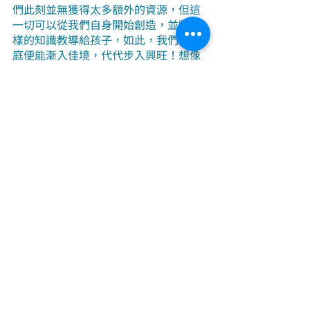
們此刻並無獲得太多額外的資源，但這
一切可以從我們自身開始創造，並將這
樣的知識教導給孩子，如此，我們的家
庭便能漸入佳境，代代步入興旺！想像
家庭裡每一代人都能活出自己、過得開
心快樂，這是多麽美好的事情！而這一
步，就在於你此刻的一念之間了，當你
已知曉關於祖德流芳的真相，你，就成
為了開啟這個奧秘的關鍵之匙！
系統排列
好文分享
系統觀
家族排列
清明節
精選好文
關於系統排列
系統觀與知識