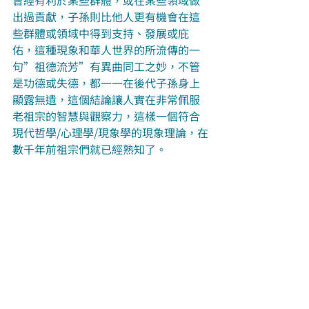
曾經有利於某些群體，或在某些領域做
出過貢獻，子孫則比他人更有機會在這
些群體或領域中得到支持、發展或庇
佑，這種現象和華人世界的所流傳的一
句”祖德流芳”有異曲同工之妙，不管
是功德或失德，都一一在後代子孫身上
顯露無遺，這個結論讓人實在非常佩服
老祖宗的智慧與觀察力，這樣一個符合
現代哲學/心理學/現象學的現象理論，在
數千年前祖宗們就已經熟知了。