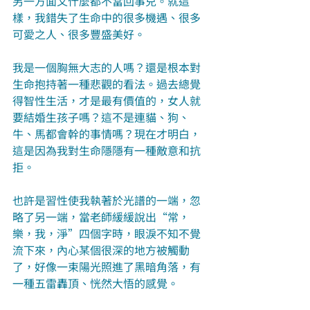
另一方面又什麼都不當回事兒。就這
樣，我錯失了生命中的很多機遇、很多
可愛之人、很多豐盛美好。
我是一個胸無大志的人嗎？還是根本對
生命抱持著一種悲觀的看法。過去總覺
得智性生活，才是最有價值的，女人就
要結婚生孩子嗎？這不是連貓、狗、
牛、馬都會幹的事情嗎？現在才明白，
這是因為我對生命隱隱有一種敵意和抗
拒。
也許是習性使我執著於光譜的一端，忽
略了另一端，當老師緩緩說出“常，
樂，我，淨”四個字時，眼淚不知不覺
流下來，內心某個很深的地方被觸動
了，好像一束陽光照進了黑暗角落，有
一種五雷轟頂、恍然大悟的感覺。