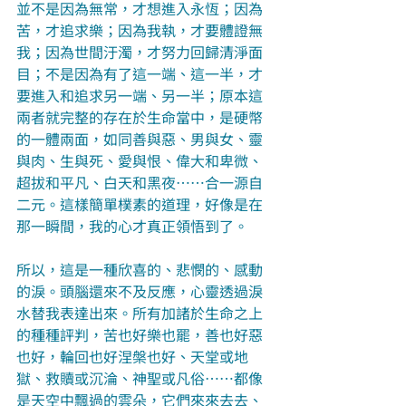
並不是因為無常，才想進入永恆；因為
苦，才追求樂；因為我執，才要體證無
我；因為世間汙濁，才努力回歸清淨面
目；不是因為有了這一端、這一半，才
要進入和追求另一端、另一半；原本這
兩者就完整的存在於生命當中，是硬幣
的一體兩面，如同善與惡、男與女、靈
與肉、生與死、愛與恨、偉大和卑微、
超拔和平凡、白天和黑夜……合一源自
二元。這樣簡單樸素的道理，好像是在
那一瞬間，我的心才真正領悟到了。
所以，這是一種欣喜的、悲憫的、感動
的淚。頭腦還來不及反應，心靈透過淚
水替我表達出來。所有加諸於生命之上
的種種評判，苦也好樂也罷，善也好惡
也好，輪回也好涅槃也好、天堂或地
獄、救贖或沉淪、神聖或凡俗……都像
是天空中飄過的雲朵，它們來來去去、