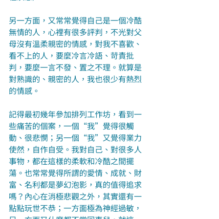
另一方面，又常常覺得自己是一個冷酷
無情的人，心裡有很多評判，不光對父
母沒有溫柔親密的情感，對我不喜歡、
看不上的人，要麼冷言冷語、苛責批
判，要麼一言不發、置之不理。就算是
對熟識的、親密的人，我也很少有熱烈
的情感。
記得最初幾年參加排列工作坊，看到一
些痛苦的個案，一個“我”覺得很觸
動、很悲憫；另一個“我”又覺得業力
使然，自作自受。我對自己、對很多人
事物，都在這樣的柔軟和冷酷之間擺
蕩。也常常覺得所謂的愛情、成就、財
富、名利都是夢幻泡影，真的值得追求
嗎？內心在消極悲觀之外，其實還有一
點點玩世不恭；一方面極為神經過敏，