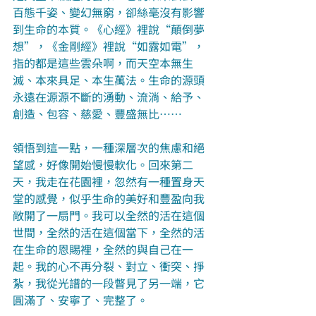
百態千姿、變幻無窮，卻絲毫沒有影響
到生命的本質。《心經》裡說“顛倒夢
想”，《金剛經》裡說“如露如電”，
指的都是這些雲朵啊，而天空本無生
滅、本來具足、本生萬法。生命的源頭
永遠在源源不斷的湧動、流淌、給予、
創造、包容、慈愛、豐盛無比……
領悟到這一點，一種深層次的焦慮和絕
望感，好像開始慢慢軟化。回來第二
天，我走在花園裡，忽然有一種置身天
堂的感覺，似乎生命的美好和豐盈向我
敞開了一扇門。我可以全然的活在這個
世間，全然的活在這個當下，全然的活
在生命的恩賜裡，全然的與自己在一
起。我的心不再分裂、對立、衝突、掙
紮，我從光譜的一段瞥見了另一端，它
圓滿了、安寧了、完整了。