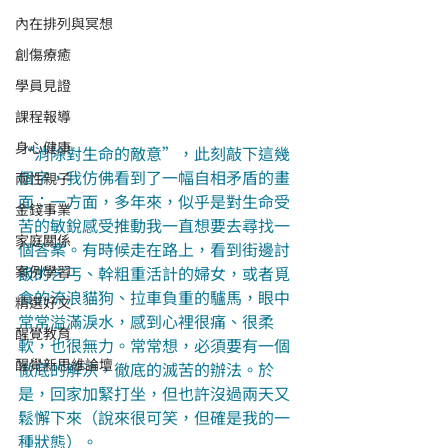
內在排列與冥想
創傷療癒
學員見證
課程報導
身心健康
“消除對生命的敵意”，此刻敲下這幾
個字，我仿佛看到了一幅自相矛盾的畫
兩性親子
面：一方面，多年來，似乎是對生命受
金錢事業
苦的敏銳感受推動我一直想要去尋找一
家庭關係
個答案。有時候走在路上，看到街邊討
飯的乞丐、幹粗重活計的婦女，或者覓
案例學習
食的流浪貓狗、拉車負重的驢馬，眼中
精選好文
常常溢滿淚水，感到心裡很痛、很柔
醒覺教育
軟，也很無力。常常想，必須要有一個
醒覺新思維論壇
徹底的解決，徹底的滅苦的辦法。於
是，回家加緊打坐，但也許沒過兩天又
鬆懈下來（說來很可笑，但確是我的一
種狀態）。