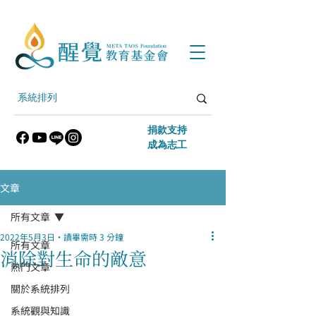
​捐款支持
​成為志工
文章
所有文章
2022年5月3日
讀畢需時 3 分鐘
所有文章
消除對生命的敵意
熱門文章
關於系統排列
系統觀與知識