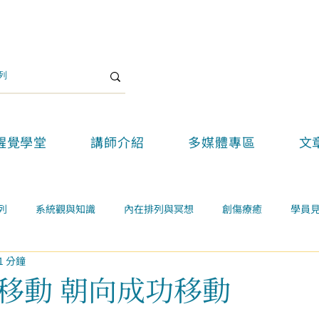
醒覺學堂
講師介紹
多媒體專區
文
列
系統觀與知識
內在排列與冥想
創傷療癒
學員
1 分鐘
關係
案例學習
精選好文
醒覺教育
醒覺新思維論壇
移動 朝向成功移動