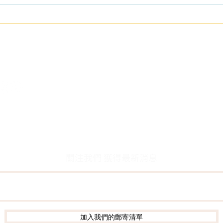
系統學習| 人生的功課，不只
鼎文
是在療癒自己！
與醒
關於我們
客服資訊
創辦人故事
客服留言
​執行長的話
常見問題
​經營理念
聯絡我們
隱私權及網站使用條款
個資保護
關注我們 獲得最新消息
加入我們的郵寄清單