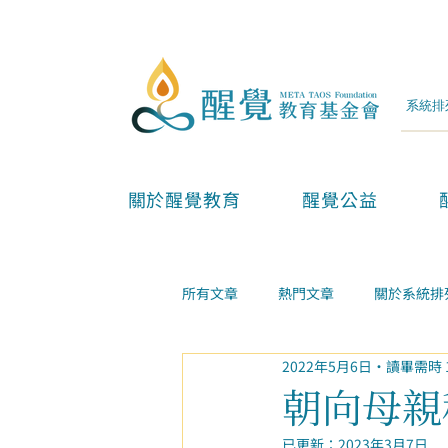
關於醒覺教育
醒覺公益
所有文章
熱門文章
關於系統排
2022年5月6日
讀畢需時 
兩性親子
金錢事業
家庭
朝向母親
已更新：
2023年3月7日