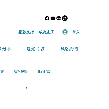
​捐款支持
​成為志工
登入
章分享
醒覺商城
聯絡我們
見證
課程報導
身心健康