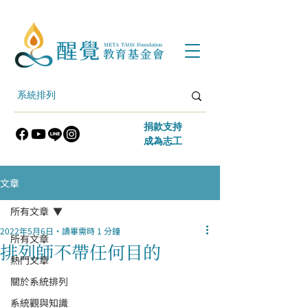
​捐款支持
​成為志工
文章
所有文章
2022年5月6日
讀畢需時 1 分鐘
所有文章
排列師不帶任何目的
熱門文章
關於系統排列
系統觀與知識