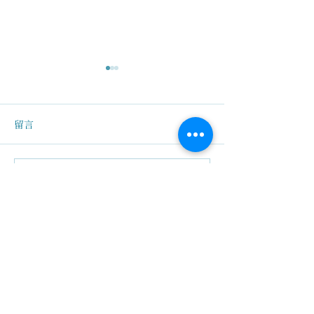
留言
撰寫留言......
系統學習| 人生的功課，不
鼎文箋記 | 最缺
只是在療癒自己！
愛與醒覺
關於我們