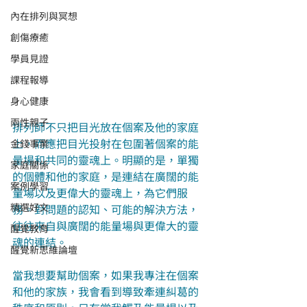
內在排列與冥想
創傷療癒
學員見證
課程報導
身心健康
兩性親子
排列師不只把目光放在個案及他的家庭
上，而應把目光投射在包圍著個案的能
金錢事業
量場和共同的靈魂上。明顯的是，單獨
家庭關係
的個體和他的家庭，是連結在廣闊的能
案例學習
量場以及更偉大的靈魂上，為它們服
精選好文
務。對問題的認知、可能的解決方法，
往往來自與廣闊的能量場與更偉大的靈
醒覺教育
魂的連結。
醒覺新思維論壇
當我想要幫助個案，如果我專注在個案
和他的家族，我會看到導致牽連糾葛的