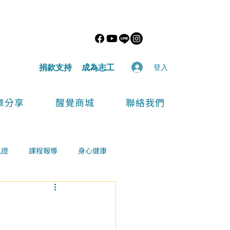
​捐款支持
​成為志工
登入
章分享
醒覺商城
聯絡我們
見證
課程報導
身心健康