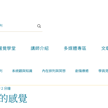
醒覺學堂
講師介紹
多媒體專區
文
列
系統觀與知識
內在排列與冥想
創傷療癒
學員
 2 分鐘
關係
案例學習
精選好文
醒覺教育
醒覺新思維論壇
的感覺