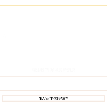
[案
錢？
關於我們
客服資訊
創辦人故事
客服留言
​執行長的話
常見問題
​經營理念
聯絡我們
隱私權及網站使用條款
個資保護
關注我們 獲得最新消息
加入我們的郵寄清單