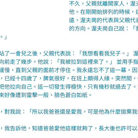
不久，父親就離開家人，渥
他。在剛開始排列的時候，
遠，渥夫崗的代表與父親代
的方向。渥夫崗自己說：「
。」
站了一會兒之後，父親代表說：「我想看看我兒子。」 
向前走了幾步。他說：「我被拉到這裡來了。」 並用手
緩慢，直到父親的面前才停住。我永遠忘不了這一幕，因
，已經十四歲了，脾氣很好，在班上頗得人緣。突然間，
把他拉向自己。這一切發生得極快，只有幾秒就過去了。
來好像遭到雷擊一般，臉色蒼白如紙。
，對我說：「所以我爸爸還是愛我，可是他為什麼拋棄我
，我告訴他，知道爸爸愛他這樣就夠了，長大後也許可以