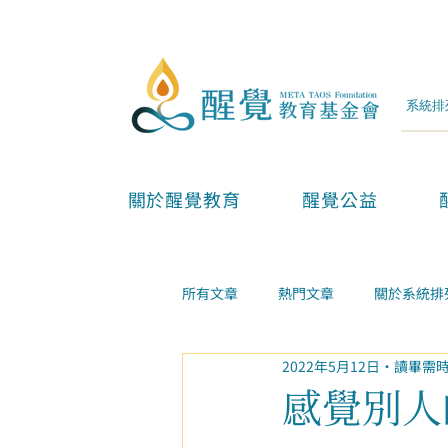
關於醒覺教育
醒覺公益
所有文章
熱門文章
關於系統排
2022年5月12日
讀畢需時
兩性親子
金錢事業
家庭
感覺別人