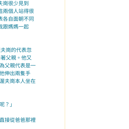
夫崗很少見到
這兩個人站得很
表各自面朝不同
我跟媽媽一起
渥夫崗的代表忽
指著父親。他又
為父親代表是一
他伸出兩隻手
渥夫崗本人坐在
呢？」
直接從爸爸那裡