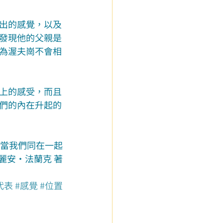
出的感覺，以及
發現他的父親是
為渥夫崗不會相
上的感受，而且
們的內在升起的
當我們同在一起
麗安‧法蘭克 著
代表
#感覺
#位置