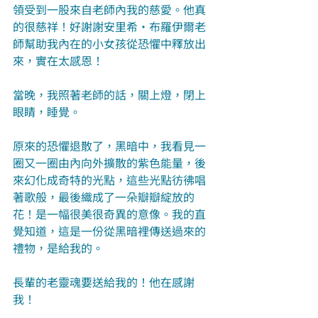
領受到一股來自老師內我的慈愛。他真
的很慈祥！好謝謝安里希‧布羅伊爾老
師幫助我內在的小女孩從恐懼中釋放出
來，實在太感恩！
當晚，我照著老師的話，關上燈，閉上
眼睛，睡覺。
原來的恐懼退散了，黑暗中，我看見一
圈又一圈由內向外擴散的紫色能量，後
來幻化成奇特的光點，這些光點彷彿唱
著歌般，最後織成了一朵瓣瓣綻放的
花！是一幅很美很奇異的意像。我的直
覺知道，這是一份從黑暗裡傳送過來的
禮物，是給我的。
長輩的老靈魂要送給我的！他在感謝
我！