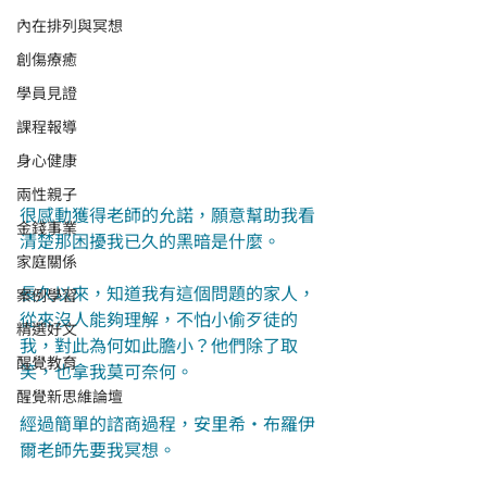
內在排列與冥想
創傷療癒
學員見證
課程報導
身心健康
兩性親子
很感動獲得老師的允諾，願意幫助我看
金錢事業
清楚那困擾我已久的黑暗是什麼。
家庭關係
長久以來，知道我有這個問題的家人，
案例學習
從來沒人能夠理解，不怕小偷歹徒的
精選好文
我，對此為何如此膽小？他們除了取
醒覺教育
笑，也拿我莫可奈何。
醒覺新思維論壇
經過簡單的諮商過程，安里希‧布羅伊
爾老師先要我冥想。