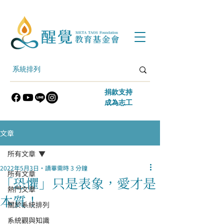
​捐款支持
​成為志工
文章
所有文章
2022年5月3日
讀畢需時 3 分鐘
所有文章
「恐懼」只是表象，愛才是
熱門文章
本質！
關於系統排列
系統觀與知識