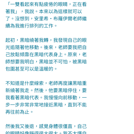
「一雙看起來有點疲倦的眼睛，正在看
著我」，我說。本來以為這樣就可以
了。沒想到，安里希‧布羅伊爾老師繼
續為我進行排列的工作。
起初，黑暗繞著我轉，我發現自己的眼
光追隨著他移動。後來，老師要我把自
己放鬆傾靠在黑暗代表身上。原來，老
師想要我明白，黑暗並不可怕，被黑暗
包圍甚至可以是溫暖的。
不知道是什麼線索，老師再度讓黑暗重
新繞著我走。然後，他要黑暗停住，要
我看著黑暗代表。我慢慢向前移動，一
步一步非常非常地接近黑暗，直到不能
再往前為止。
然後我又後退，感覺身體很僵直，自己
的眼睛好像睜得很大很大。我不太懂自