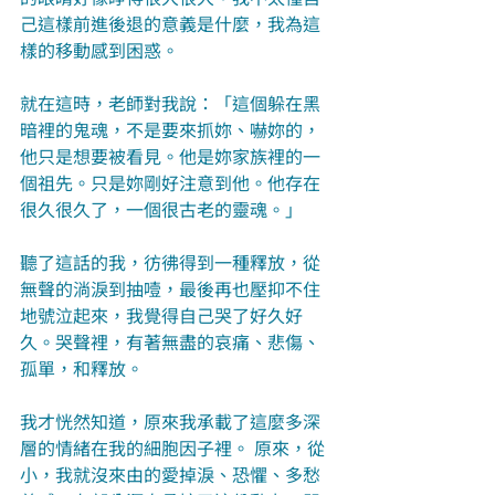
己這樣前進後退的意義是什麼，我為這
樣的移動感到困惑。
就在這時，老師對我說：「這個躲在黑
暗裡的鬼魂，不是要來抓妳、嚇妳的，
他只是想要被看見。他是妳家族裡的一
個祖先。只是妳剛好注意到他。他存在
很久很久了，一個很古老的靈魂。」
聽了這話的我，彷彿得到一種釋放，從
無聲的淌淚到抽噎，最後再也壓抑不住
地號泣起來，我覺得自己哭了好久好
久。哭聲裡，有著無盡的哀痛、悲傷、
孤單，和釋放。
我才恍然知道，原來我承載了這麼多深
層的情緒在我的細胞因子裡。 原來，從
小，我就沒來由的愛掉淚、恐懼、多愁