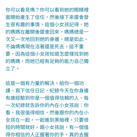
你可以看見嗎？你可以看到她的眼睛裡
面開始產生了信任，然後接下來還會發
生很有趣的事情，這個小女孩記得，她
的媽媽在離開後還會回來，媽媽總是一
次又一次地回到她的身邊，總是如此。
不論媽媽現在活著還是死去，這不重
要，因為這個小女孩知道怎麼樣找到她
的媽媽，而她已經有足夠的能力自己獨
立了。
這是一個有力量的解決。給你一個功
課，寫下信任日記，紀錄今天在你身邊
有誰經驗到你是一個值得信賴的人。每
一次紀錄就告訴你的內在小女孩說：你
看，我很值得相信，然後跟你的內在小
女孩在一起，一起進到黑暗裡，只要很
短的時間就好。跟小女孩說，有一個值
得你相信的人正握著你的手，真的去握