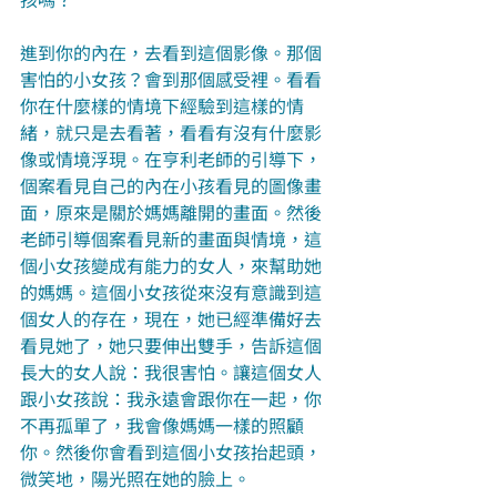
進到你的內在，去看到這個影像。那個
害怕的小女孩？會到那個感受裡。看看
你在什麼樣的情境下經驗到這樣的情
緒，就只是去看著，看看有沒有什麼影
像或情境浮現。在亨利老師的引導下，
個案看見自己的內在小孩看見的圖像畫
面，原來是關於媽媽離開的畫面。然後
老師引導個案看見新的畫面與情境，這
個小女孩變成有能力的女人，來幫助她
的媽媽。這個小女孩從來沒有意識到這
個女人的存在，現在，她已經準備好去
看見她了，她只要伸出雙手，告訴這個
長大的女人說：我很害怕。讓這個女人
跟小女孩說：我永遠會跟你在一起，你
不再孤單了，我會像媽媽一樣的照顧
你。然後你會看到這個小女孩抬起頭，
微笑地，陽光照在她的臉上。