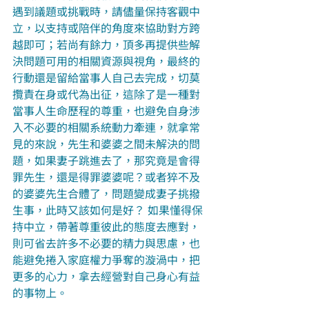
遇到議題或挑戰時，請儘量保持客觀中
立，以支持或陪伴的角度來協助對方跨
越即可；若尚有餘力，頂多再提供些解
決問題可用的相關資源與視角，最終的
行動還是留給當事人自己去完成，切莫
攬責在身或代為出征，這除了是一種對
當事人生命歷程的尊重，也避免自身涉
入不必要的相關系統動力牽連，就拿常
見的來說，先生和婆婆之間未解決的問
題，如果妻子跳進去了，那究竟是會得
罪先生，還是得罪婆婆呢？或者猝不及
的婆婆先生合體了，問題變成妻子挑撥
生事，此時又該如何是好？ 如果懂得保
持中立，帶著尊重彼此的態度去應對，
則可省去許多不必要的精力與思慮，也
能避免捲入家庭權力爭奪的漩渦中，把
更多的心力，拿去經營對自己身心有益
的事物上。