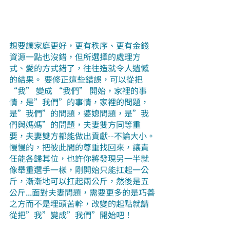
想要讓家庭更好，更有秩序、更有金錢
資源一點也沒錯，但所選擇的處理方
式、愛的方式錯了，往往造就令人遺憾
的結果。 要修正這些錯誤，可以從把 
“我” 變成 “我們” 開始，家裡的事
情，是”我們”的事情，家裡的問題，
是”我們”的問題，婆媳問題，是”我
們與媽媽”的問題，夫妻雙方同等重
要，夫妻雙方都能做出貢獻--不論大小。
慢慢的，把彼此間的尊重找回來，讓責
任能各歸其位，也許你將發現另一半就
像舉重選手一樣，剛開始只能扛起一公
斤，漸漸地可以扛起兩公斤，然後是五
公斤...面對夫妻問題，需要更多的是巧善
之方而不是埋頭苦幹，改變的起點就請
從把”我”變成”我們”開始吧！