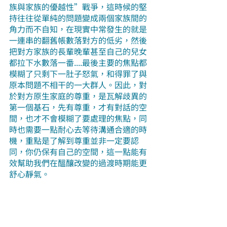
族與家族的優越性”戰爭，這時候的堅
持往往從單純的問題變成兩個家族間的
角力而不自知，在現實中常發生的就是
一連串的翻舊帳數落對方的低劣，然後
把對方家族的長輩晚輩甚至自己的兒女
都拉下水數落一番....最後主要的焦點都
模糊了只剩下一肚子怒氣，和得罪了與
原本問題不相干的一大群人。因此，對
於對方原生家庭的尊重，是瓦解歧異的
第一個基石，先有尊重，才有對話的空
間，也才不會模糊了要處理的焦點，同
時也需要一點耐心去等待溝通合適的時
機，重點是了解到尊重並非一定要認
同，你仍保有自己的空間，這一點能有
效幫助我們在醞釀改變的過渡時期能更
舒心靜氣。