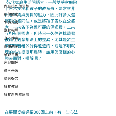
現
代家庭生活開銷大，一般雙薪家庭除
內在排列與冥想
了日常支出和孩子的教育費，還常會背
創傷療癒
負著車貸與房貸的壓力，因此許多人選
擇與公婆同住，或是將孩子寄放在公婆
學員見證
家，一來省下為數可觀的保姆費，二來
課程報導
互相有個照應，但時日一久往往挑戰著
身心健康
彼此在觀念想法上的差異，尤其是發生
摩擦時若老公躲得遠遠的，或是不明就
兩性親子
理的站在婆婆那邊時，該用怎麼樣的心
金錢事業
態去面對、排解呢？
家庭關係
案例學習
精選好文
醒覺教育
醒覺新思維論壇
在展開婆媳過招300回之前，有一些心法