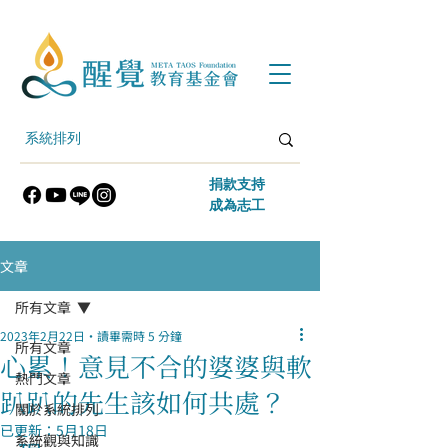
​捐款支持
​成為志工
文章
所有文章
2023年2月22日
讀畢需時 5 分鐘
所有文章
心累！意見不合的婆婆與軟
熱門文章
趴趴的先生該如何共處？
關於系統排列
已更新：
5月18日
系統觀與知識