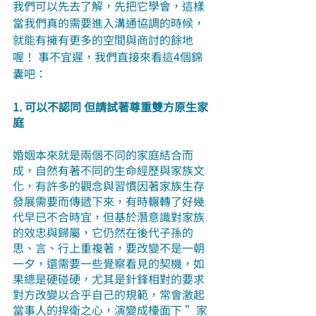
我們可以先去了解，先把它學會，這樣
當我們真的需要進入溝通協調的時候，
就能有擁有更多的空間與商討的餘地
喔！ 事不宜遲，我們直接來看這4個錦
囊吧：
1. 可以不認同 但請試著尊重雙方原生家
庭
婚姻本來就是兩個不同的家庭結合而
成，自然有著不同的生命經歷與家族文
化，有許多的觀念與習慣因著家族生存
發展需要而傳遞下來，有時輾轉了好幾
代早已不合時宜，但基於潛意識對家族
的效忠與歸屬，它仍然在後代子孫的
思、言、行上重複著，要改變不是一朝
一夕，還需要一些覺察看見的契機，如
果總是硬碰硬，尤其是針鋒相對的要求
對方改變以合乎自己的規範，常會激起
當事人的捍衛之心，演變成檯面下 ”家