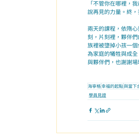
「不管你在哪裡，我
說再見的力量。終，
兩天的課程，依隋心
刻，片刻裡，夥伴們
族裡被墮掉小孩一個
為家庭的犧牲與成全
與夥伴們，也謝謝場
海寧格
幸福的起點
與當下
學員見證