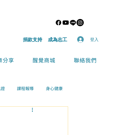
​捐款支持
​成為志工
登入
章分享
醒覺商城
聯絡我們
見證
課程報導
身心健康