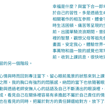
幸福是什麼？與當下合一即
於自己的習性，多是透過生
相關著作的相互參照，體會
時生活困頓、痛苦等呈現的
前，出國單騎流浪期間，曾
裡的智慧，觀想父母等祖先
畫面，安定我心，體驗世界
事萬物和諧一致的感覺也常
前，收到上課訊息，很快地
習的另一個階段。
心情與時而回到專注當下、留心眼前風景的狀態來到上課
之際，我的胸口有強烈的悶脹感，納悶的當下也依隨著眼
動與透過老師安撫人心的話語及自己不斷湧出的眼淚裡，
成，看見自己在關係裡容易有承擔起不屬於自己責任的情
也在看見的同時，把屬於對方的責任歸還給對方，放下了