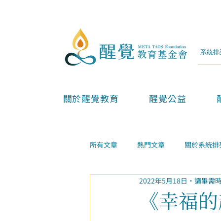
關於醒覺教育
醒覺公益
所有文章
熱門文章
關於系統排
2022年5月18日
讀畢需時
兩性親子
金錢事業
家庭
《幸福的