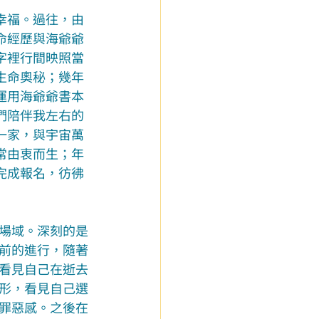
幸福。過往，由
命經歷與海爺爺
字裡行間映照當
生命奧秘；幾年
運用海爺爺書本
們陪伴我左右的
一家，與宇宙萬
常由衷而生；年
完成報名，彷彿
場域。深刻的是
前的進行，隨著
看見自己在逝去
形，看見自己選
罪惡感。之後在