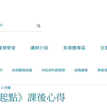
醒覺學堂
講師介紹
多媒體專區
文
列
系統觀與知識
內在排列與冥想
創傷療癒
學員
 2 分鐘
關係
案例學習
精選好文
醒覺教育
醒覺新思維論壇
起點》課後心得