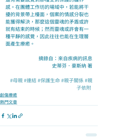
感。在團體工作坊的場域中，若能將干
擾的背景帶上檯面，個案的情感分裂也
能獲得解決，那麼這個靈魂的矛盾或許
就有結束的時候；然而靈魂或許會有一
種平靜的感覺，因此往往也能在生理層
面產生療癒。
摘錄自：來自疾病的訊息
史蒂芬．豪斯納 著
#母親
#連結
#保護生命
#親子關係
#親
子依附
創傷療癒
熱門文章