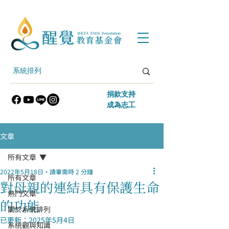
​捐款支持
​成為志工
文章
所有文章
2022年5月18日
讀畢需時 2 分鐘
所有文章
對母親的連結具有保護生命
熱門文章
的功能
關於系統排列
已更新：
2025年5月4日
系統觀與知識