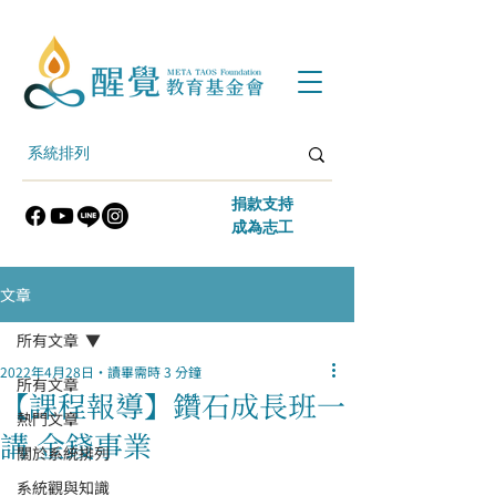
​捐款支持
​成為志工
文章
所有文章
2022年4月28日
讀畢需時 3 分鐘
所有文章
【課程報導】鑽石成長班一
熱門文章
講 金錢事業
關於系統排列
系統觀與知識