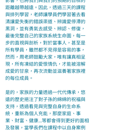
距離越帶越遠。因此，透過三天的課程
與排列學習，老師讓學員們學習著去看
清讓愛失衡的錯誤渠道、辨識愛停滯的
黑洞，並有勇氣去感受、辨認、修復，
最後完整自己的家族系統生命圖，每一
步的直視與剖析，對於當事人，甚至是
所有學員，雖然都不見得是容易的事，
然而，周老師鼓勵大家，唯有讓真相呈
現，所有凍結的愛恨情仇，才能被溶解
成愛的甘泉，再次流動並滋養著家族裡
的每位成員。
是的，家族的力量透過一代代傳承，悠
遠的歷史挹注了對子孫的綿綿的祝福與
支持，透過看見與完整自身的生命系
統，重新為個人充能，那麼家庭、事
業、財富、健康...等都會得到更好的面相
及發展，當學長們在課程中以自身案例