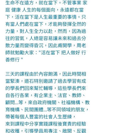
生命不在遠方，就在當下。不管事業 家
庭 健康 人生的每個面向，永遠都在當
下，活在當下是人生最重要的事情。只
有當人們處在當下，才能夠發揮全然的
力量，對人生全力以赴，然而，因為過
往的習氣，人總是容易讓未來和過去分
散力量而變得昏沉，因此甫開學，周老
師就勉勵大家："活在當下 把人做好 行
善修行 "
三天的課程由於內容飽滿，因此時間相
當緊湊，道石特別邀請了過去學習有成
的學長們回來幫忙輔導，這些學長們來
自各行各業，有企業主、法官、教師、
顧問...等，來自政府機關、社福機構、教
育機構、民間團體...等不同領域的朋友，
帶著每個人豐富的社會人生歷練，
來到課程中分享實踐課程後寶貴的經驗
和收穫，引導學員用專注、敞開、反觀