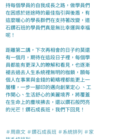
持每個學員的自我成長之路，做學員們
在困惑於迷途時的最佳指引與後盾，有
這麼暖心的學長群們在支持著改變，道
石鑽石班的學員們真是無比幸運與幸福
呢！
距離第二講，下次再相會的日子約莫還
有一個月，期待在這段日子裡，每個學
員都能有更深入的瞭解和看見，也逐漸
褪去過去人生系統裡無明的枷鎖，願每
個人在事業與金錢的範疇裡都能更上一
層樓，一步一腳印的邁向創業定心 、工
作開心、生活舒心的美麗境界，將覆蓋
在生命上的塵埃拂去，還以鑽石般閃亮
的光芒！鑽石成長班，我們下回見！
＃周鼎文
＃鑽石成長班
＃系統排列
＃家
族系統排列