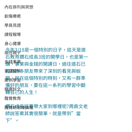
內在排列與冥想
創傷療癒
學員見證
課程報導
身心健康
今年3/18是一個特別的日子，這天是道
兩性親子
石教育鑽石成長3班的開學日，也是第一
金錢事業
講，事業與金錢的開課日，過往道石已
經為許多朋友帶來了深刻的看見與蛻
家庭關係
變，就在這個特別的時刻，又有一群準
案例學習
備好的朋友，要在這一系列的學習中翻
精選好文
轉自己的人生！
醒覺教育
鑽石成長班要帶大家到哪裡呢?周鼎文老
醒覺新思維論壇
師說答案其實很簡單，就是帶到”當
下”。