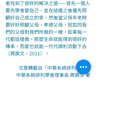
者找到了很好的解決之道——首先一個人
要先學會愛自己，並在結婚之後優先照
顧好自己成立的家，然後當父母年老時
要好好照顧父母，孝順父母，就如同我
們的父母對我們所做的一樣，如果每一
代都這樣做，那麼生命就能得到很好的
傳承，而愛也就能一代代順利流動下去
（周鼎文，2011）。
文章轉載自「中華系統排列學會」
中華系統排列學會理事長 周鼎文 著
#家族系統排列
#華人
#孝順
#歸屬感
#
傳承
系統排列
中華系統排列學會
系統觀與知識