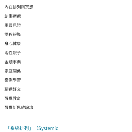
內在排列與冥想
創傷療癒
學員見證
課程報導
身心健康
兩性親子
金錢事業
家庭關係
案例學習
精選好文
醒覺教育
醒覺新思維論壇
「系統排列」（Systemic 