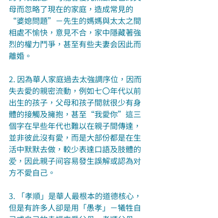
母而忽略了現在的家庭，造成常見的
“婆媳問題”－先生的媽媽與太太之間
相處不愉快，意見不合，家中隱藏著強
烈的權力鬥爭，甚至有些夫妻会因此而
離婚。
2. 因為華人家庭過去太強調序位，因而
失去愛的親密流動，例如七〇年代以前
出生的孩子，父母和孩子間就很少有身
體的接觸及擁抱，甚至“我愛你”這三
個字在早些年代也難以在親子間傳達，
並非彼此沒有愛，而是大部份都是在生
活中默默去做，較少表達口語及肢體的
爱，因此親子间容易發生誤解或認為对
方不愛自己。
3. 「孝順」是華人最根本的道德核心，
但是有許多人卻是用「愚孝」－犧牲自