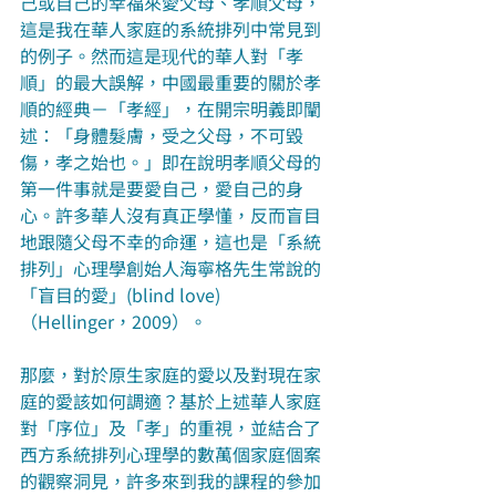
己或自己的幸福來愛父母、孝順父母，
這是我在華人家庭的系統排列中常見到
的例子。然而這是现代的華人對「孝
順」的最大誤解，中國最重要的關於孝
順的經典－「孝經」，在開宗明義即闡
述：「身體髮膚，受之父母，不可毀
傷，孝之始也。」即在說明孝順父母的
第一件事就是要愛自己，愛自己的身
心。許多華人沒有真正學懂，反而盲目
地跟隨父母不幸的命運，這也是「系統
排列」心理學創始人海寧格先生常說的
「盲目的愛」(blind love) 
（Hellinger，2009）。
那麼，對於原生家庭的愛以及對現在家
庭的愛該如何調適？基於上述華人家庭
對「序位」及「孝」的重視，並結合了
西方系統排列心理學的數萬個家庭個案
的觀察洞見，許多來到我的課程的參加