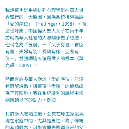
我想這也是系統排列心理學能在華人世
界盛行的一大原因，因為系統排列強調
「愛的序位」（Hellinger，1998）。而
這也呼應了中國偉大聖人孔子在兩千年
前就為華人社會的人際關係做了總結，
他稱之為「五倫」－「父子有親，君臣
有義，夫婦有別，長幼有序，朋友有
信。」並強調這五倫是做人的根本（葉
光輝，2005）。
然而有許多華人對於「愛的序位」並沒
有瞭解透徹，讓這項「孝順」的優點成
為了其限制，我在系統排列的課程中常
觀察到以下的動力，例如：
1. 許多人結婚之後，会夾在原生家庭與
現在家庭中間，尤其是男性，為了傳統
的孝順觀念，可能會優先照顧自己的父