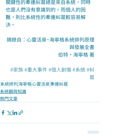
關鍵性的牽連糾葛總是來自系統，同時
也是人們沒有意識到的。而個人的困
難，則比系統性的牽連糾葛較容易解
決。
摘錄自：心靈活泉~海寧格系統排列原理
與發展全書
伯特‧海寧格 著
#家族
#重大事件
#個人創傷
#系統
#糾
葛
系統排列
海寧格
心靈活泉
牽連糾葛
系統觀與知識
熱門文章