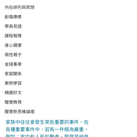
內在排列與冥想
創傷療癒
學員見證
課程報導
身心健康
兩性親子
金錢事業
家庭關係
案例學習
精選好文
醒覺教育
醒覺新思維論壇
家族中往往會發生某些重要的事件，在
各種重要事件中，若有一件極為嚴重，
例如：家中有人死於難產，那麼其他悲