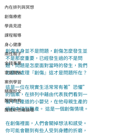
內在排列與冥想
創傷療癒
學員見證
課程報導
身心健康
創傷本身並不是問題，創傷怎麼發生並
兩性親子
不是那麼重要，已經發生過的不是問
金錢事業
題，問題是怎麼面對當時的發生，我們
怎麼去處理『創傷』這才是問題所在？
家庭關係
案例學習
這是一位在現實生活常常有著”恐懼”
精選好文
的個案，在排列中藉由代表我們看到一
醒覺教育
個卡在產道的小嬰兒，在他母親生產的
過程中碰到難產。 這是一個創傷情境。
醒覺新思維論壇
在創傷裡面，人們會關掉想法和感受。
你可能會聽到有些人受到身體的折磨，