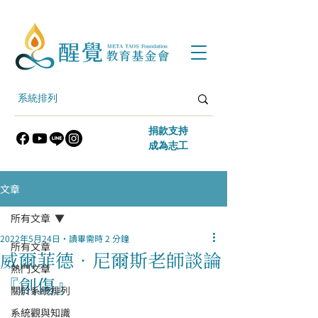
​捐款支持
​成為志工
文章
所有文章
2022年5月24日
讀畢需時 2 分鐘
所有文章
威爾菲德．尼爾斯老師談論
熱門文章
『創傷』
關於系統排列
系統觀與知識