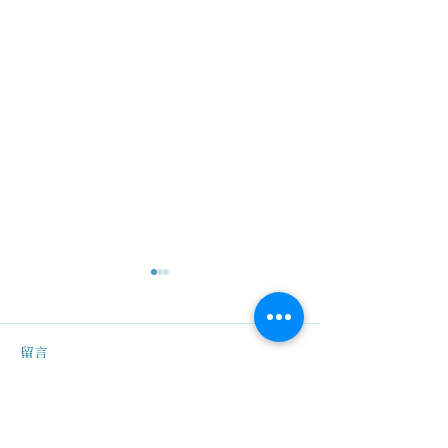
留言
我在哪裡？
撰寫留言......
面對生命的無常，迎接生