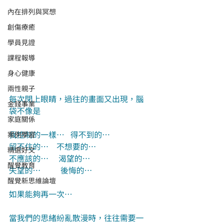
內在排列與冥想
創傷療癒
學員見證
課程報導
身心健康
兩性親子
每次閉上眼睛，過往的畫面又出現，腦
金錢事業
袋不像是
家庭關係
我控制的一樣…   得不到的…
案例學習
留不住的…    不想要的…
精選好文
不應該的…     渴望的…
醒覺教育
失望的…          後悔的…
醒覺新思維論壇
如果能夠再一次…
當我們的思緒紛亂散漫時，往往需要一