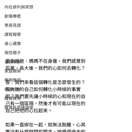
內在排列與冥想
創傷療癒
學員見證
課程報導
身心健康
兩性親子
童年爸爸、媽媽不在身邊，我們感覺到
金錢事業
孤單，長大後，我們的心如何去轉化？
家庭關係
案例學習
答：我們來看這個轉化是怎麼發生的？
長大後的自己如何轉化小時候的事實
精選好文
呢？我們要先讓小時候的心和現在的自
醒覺教育
己有一個區隔，然後才有可能以現在的
醒覺新思維論壇
自己把他的心拉起來。
如果一直綁在一起，就無法脫離。心其
實沒有什麼時間的觀念，她覺得過去的