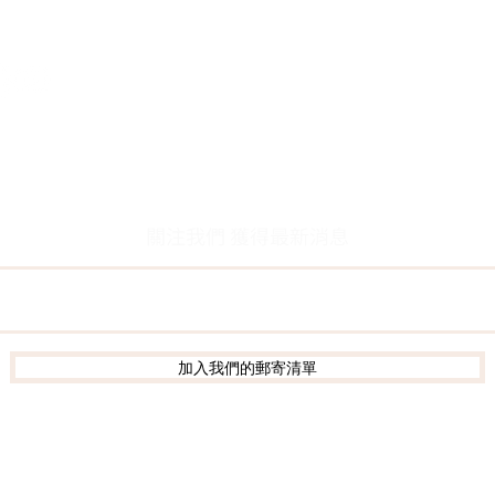
關於我們
客服資訊
創辦人故事
客服留言
​執行長的話
常見問題
​經營理念
聯絡我們
隱私權及網站使用條款
個資保護
關注我們 獲得最新消息
加入我們的郵寄清單
0909-715797 /02-25783442 郵件信箱:
service@metatao