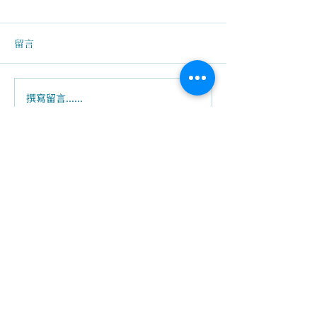
留言
關於幸福安樂
父母關係影響孩子成績
撰寫留言......
關於我們
創辦人故事
​執行長的話
​經營理念
隱私權及網站使用條款