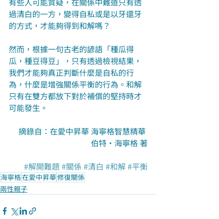
有些人可能質疑，在關係中難道只有透
過清白的一方，變得自私或是以牙還牙
的方式，才能夠得到和解嗎？
然而，根據一句古老的諺語「種瓜得
瓜，種豆得豆」，只有透過檢視結果，
我們才能夠真正判斷什麼是自私的行
為，什麼是增強關係平衡的行為。和解
只有在雙方都放下對於補償的堅持時才
可能發生。
摘錄自：在愛中昇華 海寧格智慧精華 
伯特‧海寧格 著
#解開難題
#關係
#清白
#和解
#平衡
海寧格
在愛中昇華
修復關係
兩性親子