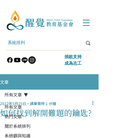
​捐款支持
​成為志工
文章
所有文章
2022年5月25日
讀畢需時 1 分鐘
所有文章
如何找到解開難題的鑰匙?
熱門文章
關於系統排列
系統觀與知識