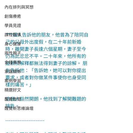
內在排列與冥想
創傷療癒
學員見證
一
個人告訴他的朋友，他曾為了陪同自
課程報導
己的父母外出度假，在二十年前新婚
身心健康
時，離開妻子長達六個星期，妻子至今
兩性親子
仍為此忿忿不平。二十年來，他所有的
金錢事業
道歉和解釋都無法得到妻子的諒解。 朋
友告訴他：「告訴她，她可以對你提出
家庭關係
要求，或者對你做某件事使你也身受同
案例學習
樣的痛苦。」
精選好文
這個人豁然開朗。他找到了解開難題的
醒覺教育
鑰匙。
醒覺新思維論壇
----------------------