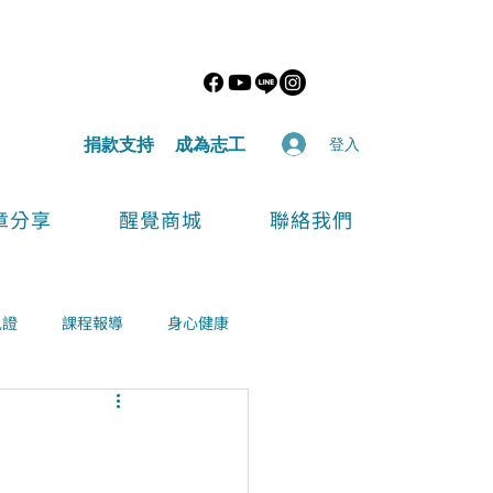
​捐款支持
​成為志工
登入
章分享
醒覺商城
聯絡我們
見證
課程報導
身心健康