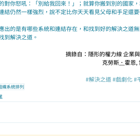
的對你怒吼：「別給我回來！」；就算你搬到別的國家，
連結仍然一樣強烈，說不定比你天天看見父母和手足還要
應出的是有哪些系統和連結存在，和找到好的解決之道無
找到解決之道。
摘錄自：隱形的權力線 企業
克勞斯
．
霍恩
, 
#解決之道
#戲劇化
#
組織系統排列
業