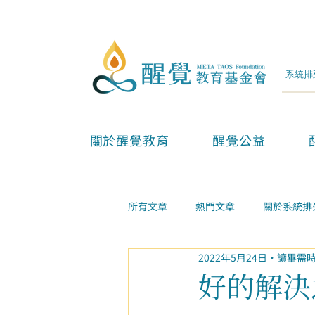
關於醒覺教育
醒覺公益
所有文章
熱門文章
關於系統排
2022年5月24日
讀畢需時
兩性親子
金錢事業
家庭
好的解決