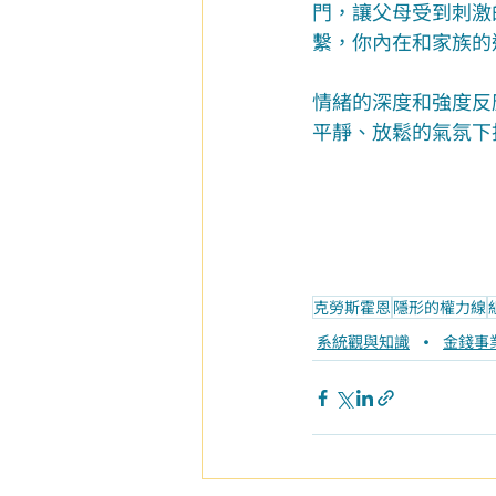
門，讓父母受到刺激
繫，你內在和家族的
情緒的深度和強度反
平靜、放鬆的氣氛下
克勞斯霍恩
隱形的權力線
系統觀與知識
金錢事