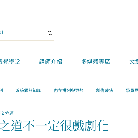
醒覺學堂
講師介紹
多媒體專區
文
列
系統觀與知識
內在排列與冥想
創傷療癒
學員
 2 分鐘
關係
案例學習
精選好文
醒覺教育
醒覺新思維論壇
之道不一定很戲劇化