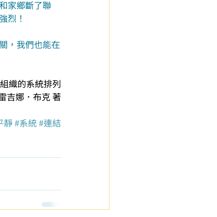
和家鄉斷了聯
強烈！
關，我們也能在
與組織的系統排列
雷吉娜．布克
 著
平靜
#系統
#連結