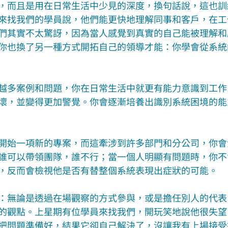
，而且是用在日常生活中少見的深度，換句話說，這也訓
來找我們的學員說，他們能更快地理解同事和客戶，在工
們其實不太驚訝，因為當人感覺到真實的自己能被理解和
你也換了另一種方式開拓自己的領導才能：你學會從系統
越多案例和問題，你在日常生活中就更有能力意識到工作
壞，並變得更加警覺。你會逐漸培養出識別系統困境的能
開始一項新的專案，而這牽涉到許多部門和分公司，你會
誰可以帶領團隊，誰不行；當一個人明顯有問題時，你不
，反而會檢視他是否有替整個系統表現出症狀的可能。
：無論是透過在場觀察的方式參與，或是擔任別人的代表
的觀點。上星期有位學員來找我們，開玩笑地說他很失望
把問題準備好，結果它卻自己解決了，沒讓我有上場接受