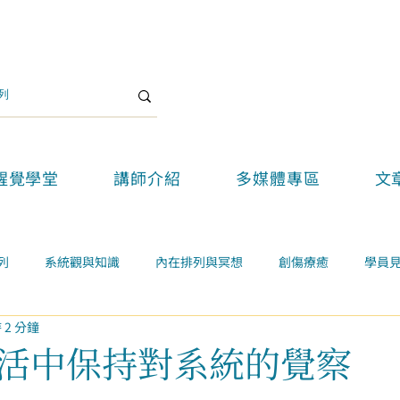
醒覺學堂
講師介紹
多媒體專區
文
列
系統觀與知識
內在排列與冥想
創傷療癒
學員
 2 分鐘
關係
案例學習
精選好文
醒覺教育
醒覺新思維論壇
活中保持對系統的覺察