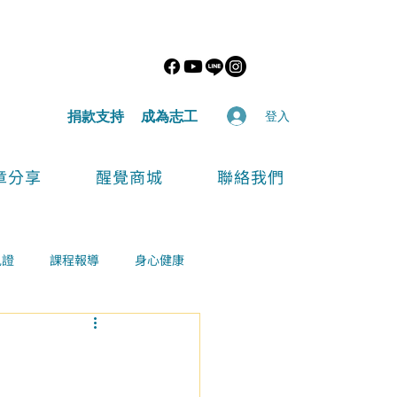
​捐款支持
​成為志工
登入
章分享
醒覺商城
聯絡我們
見證
課程報導
身心健康