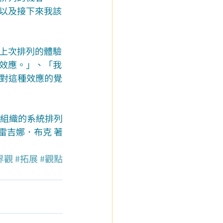
以及接下來我該
上次排列的體驗
效應。」、「我
。我對這種效應的覺
與組織的系統排列
 雷吉娜．布克 著
界觀
#拓展
#觀點