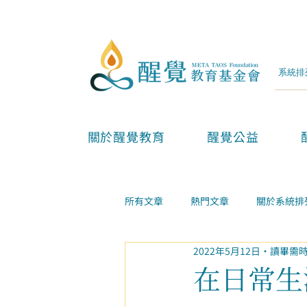
關於醒覺教育
醒覺公益
所有文章
熱門文章
關於系統排
2022年5月12日
讀畢需時
兩性親子
金錢事業
家庭
在日常生