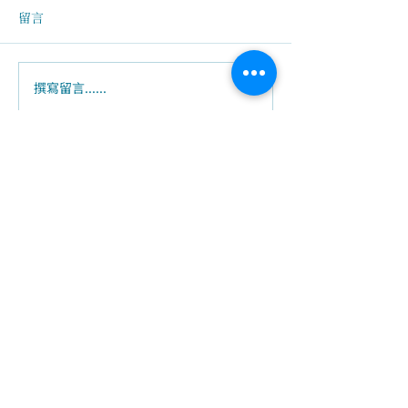
留言
撰寫留言......
系統學習| 人生的功課，不
鼎文箋記 | 最缺
只是在療癒自己！
愛與醒覺
關於我們
創辦人故事
​執行長的話
​經營理念
隱私權及網站使用條款
客服資訊
客服留言