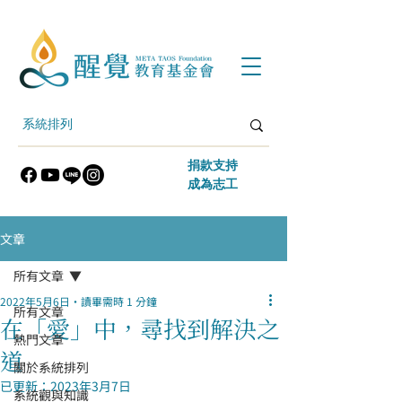
​捐款支持
​成為志工
文章
所有文章
2022年5月6日
讀畢需時 1 分鐘
所有文章
在「愛」中，尋找到解決之
熱門文章
道
關於系統排列
已更新：
2023年3月7日
系統觀與知識