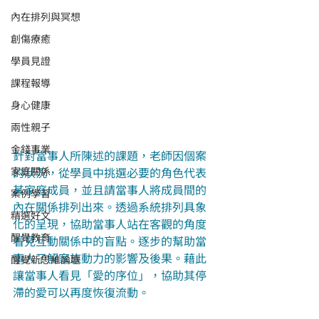
內在排列與冥想
創傷療癒
學員見證
課程報導
身心健康
兩性親子
金錢事業
針對當事人所陳述的課題，老師因個案
家庭關係
的狀況，從學員中挑選必要的角色代表
其家庭成員，並且請當事人將成員間的
案例學習
內在關係排列出來。透過系統排列具象
精選好文
化的呈現，協助當事人站在客觀的角度
醒覺教育
看見互動關係中的盲點。逐步的幫助當
事人了解家族動力的影響及後果。藉此
醒覺新思維論壇
讓當事人看見「愛的序位」，協助其停
滯的愛可以再度恢復流動。