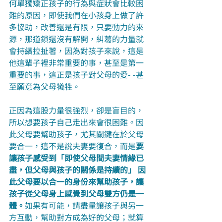
何單獨矯正孩子的行為與症狀會比較困
難的原因，即使我們在小孩身上做了許
多協助，改善還是有限，只要動力的來
源，那道鎖還沒有解開，糾葛的力量就
會持續拉扯著，因為對孩子來說，這是
他這輩子裡非常重要的事，甚至是第一
重要的事，這正是孩子對父母的愛- -甚
至願意為父母犧牲。
正因為這股力量很強烈，卻是盲目的，
所以想要孩子自己走出來會很困難。因
此父母要幫助孩子，尤其關鍵在於父母
要合一，這不是說夫妻要復合，而是
要
讓孩子感受到「即使父母間夫妻情緣已
盡，但父母與孩子的關係是持續的」 因
此父母要以合一的身份來幫助孩子，讓
孩子從父母身上感覺到父母雙方仍是一
體。
如果有可能，請盡量讓孩子與另一
方互動，幫助對方成為好的父母；就算