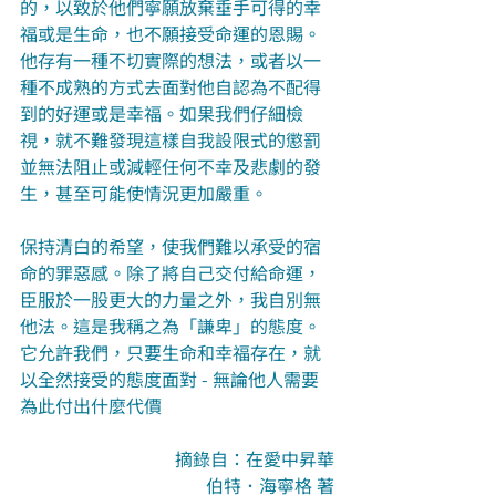
的，以致於他們寧願放棄垂手可得的幸
福或是生命，也不願接受命運的恩賜。
他存有一種不切實際的想法，或者以一
種不成熟的方式去面對他自認為不配得
到的好運或是幸福。如果我們仔細檢
視，就不難發現這樣自我設限式的懲罰
並無法阻止或減輕任何不幸及悲劇的發
生，甚至可能使情況更加嚴重。
保持清白的希望，使我們難以承受的宿
命的罪惡感。除了將自己交付給命運，
臣服於一股更大的力量之外，我自別無
他法。這是我稱之為「謙卑」的態度。
它允許我們，只要生命和幸福存在，就
以全然接受的態度面對 - 無論他人需要
為此付出什麼代價
摘錄自：在愛中昇華
伯特．海寧格 著