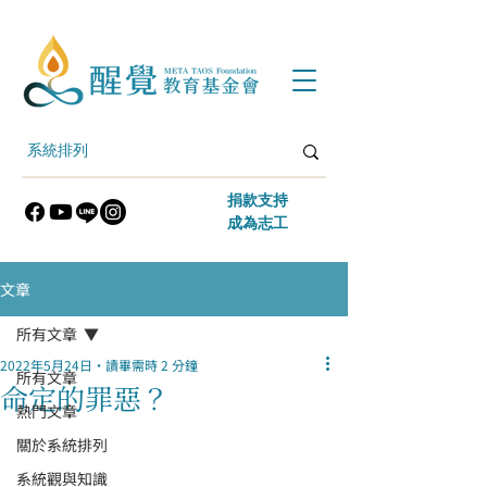
​捐款支持
​成為志工
文章
所有文章
2022年5月24日
讀畢需時 2 分鐘
所有文章
命定的罪惡？
熱門文章
關於系統排列
系統觀與知識