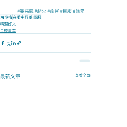
#罪惡感
#虧欠
#命運
#臣服
#謙卑
海寧格
在愛中昇華
臣服
精選好文
金錢事業
最新文章
查看全部