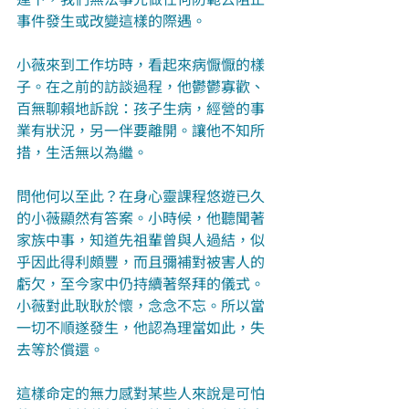
事件發生或改變這樣的際遇。
小薇來到工作坊時，看起來病懨懨的樣
子。在之前的訪談過程，他鬱鬱寡歡、
百無聊賴地訴說：孩子生病，經營的事
業有狀況，另一伴要離開。讓他不知所
措，生活無以為繼。
問他何以至此？在身心靈課程悠遊已久
的小薇顯然有答案。小時候，他聽聞著
家族中事，知道先祖輩曾與人過結，似
乎因此得利頗豐，而且彌補對被害人的
虧欠，至今家中仍持續著祭拜的儀式。
小薇對此耿耿於懷，念念不忘。所以當
一切不順遂發生，他認為理當如此，失
去等於償還。
這樣命定的無力感對某些人來說是可怕