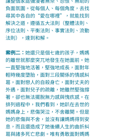
讓整個家庭彌漫著無奈、怨恨、無助的
負面氛圍。從每個人、每個角度，去找
尋其中各自的“愛在哪裡”，就能找到
解決之道，遵循五大法則（整體法則、
序位法則、平衡法則、事實法則、流動
法則），達到和解。
案例二：
她還只是個七歲的孩子，媽媽
的離世就那麼突兀地發生在她面前。她
一直堅強地活著，堅強地成長，面對年
輕時幾度墮胎，面對三段關係的情感糾
葛，面對戀人的自殺身亡，面對丈夫的
外遇，面對兒子的疏離，她雖然堅強撐
著，卻也無法擺脫無力感與愧疚感。在
排列過程中，我們看到，她趴在去世的
媽媽身上，悲傷哭泣，不舍離開。但是
她的悲傷與不舍，並沒有讓媽媽得到安
息，而且還造成了她後續人生的曲折糾
葛與諸多死亡悲劇。唯有勇敢面對媽媽