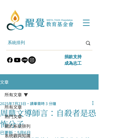
​捐款支持
​成為志工
文章
所有文章
2025年7月23日
讀畢需時 3 分鐘
所有文章
周鼎文導師言：自殺者是恐
熱門文章
怖分子
關於系統排列
已更新：
5月6日
系統觀與知識