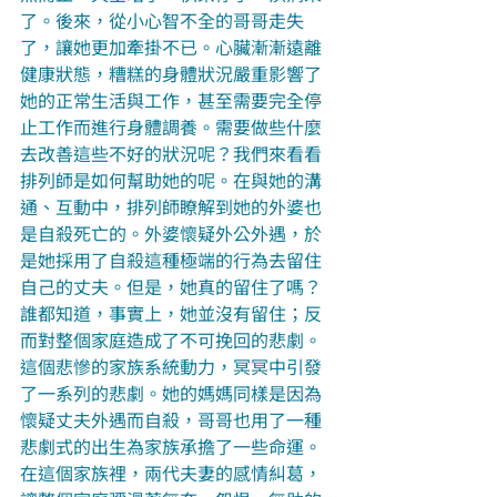
了。後來，從小心智不全的哥哥走失
了，讓她更加牽掛不已。心臟漸漸遠離
健康狀態，糟糕的身體狀況嚴重影響了
她的正常生活與工作，甚至需要完全停
止工作而進行身體調養。需要做些什麼
去改善這些不好的狀況呢？我們來看看
排列師是如何幫助她的呢。在與她的溝
通、互動中，排列師瞭解到她的外婆也
是自殺死亡的。外婆懷疑外公外遇，於
是她採用了自殺這種極端的行為去留住
自己的丈夫。但是，她真的留住了嗎？
誰都知道，事實上，她並沒有留住；反
而對整個家庭造成了不可挽回的悲劇。
這個悲慘的家族系統動力，冥冥中引發
了一系列的悲劇。她的媽媽同樣是因為
懷疑丈夫外遇而自殺，哥哥也用了一種
悲劇式的出生為家族承擔了一些命運。
在這個家族裡，兩代夫妻的感情糾葛，