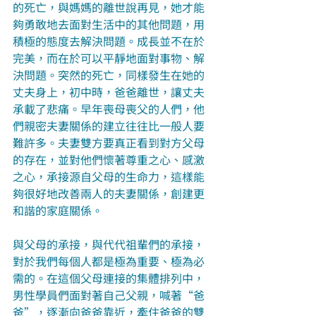
的死亡，與媽媽的離世說再見，她才能
夠勇敢地去面對生活中的其他問題，用
積極的態度去解決問題。成長並不在於
完美，而在於可以平靜地面對事物、解
決問題。突然的死亡，同樣發生在她的
丈夫身上，初中時，爸爸離世，讓丈夫
承載了悲痛。早年喪母喪父的人們，他
們親密夫妻關係的建立往往比一般人要
難許多。夫妻雙方要真正看到對方父母
的存在，並對他們懷著尊重之心、感激
之心，承接源自父母的生命力，這樣能
夠很好地改善兩人的夫妻關係，創建更
和諧的家庭關係。
與父母的承接，與代代祖輩們的承接，
對於我們每個人都是極為重要、極為必
需的。在這個父母連接的集體排列中，
男性學員們面對著自己父親，喊著“爸
爸”，逐漸向爸爸靠近，牽住爸爸的雙