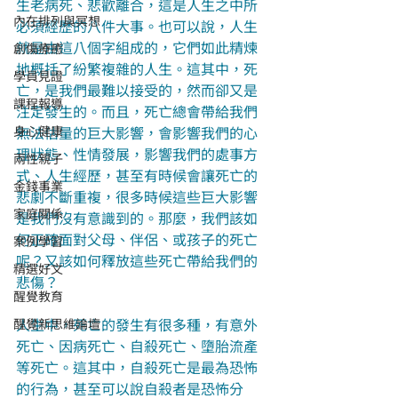
生老病死、悲歡離合，這是人生之中所
內在排列與冥想
必須經歷的八件大事。也可以說，人生
就是由這八個字組成的，它們如此精煉
創傷療癒
地概括了紛繁複雜的人生。這其中，死
學員見證
亡，是我們最難以接受的，然而卻又是
課程報導
注定發生的。而且，死亡總會帶給我們
身心健康
無法估量的巨大影響，會影響我們的心
理狀態、性情發展，影響我們的處事方
兩性親子
式、人生經歷，甚至有時候會讓死亡的
金錢事業
悲劇不斷重複，很多時候這些巨大影響
家庭關係
是我們沒有意識到的。那麼，我們該如
何正確面對父母、伴侶、或孩子的死亡
案例學習
呢？又該如何釋放這些死亡帶給我們的
精選好文
悲傷？
醒覺教育
人生中，死亡的發生有很多種，有意外
醒覺新思維論壇
死亡、因病死亡、自殺死亡、墮胎流產
等死亡。這其中，自殺死亡是最為恐怖
的行為，甚至可以說自殺者是恐怖分