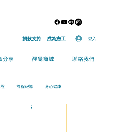
​捐款支持
​成為志工
登入
章分享
醒覺商城
聯絡我們
見證
課程報導
身心健康