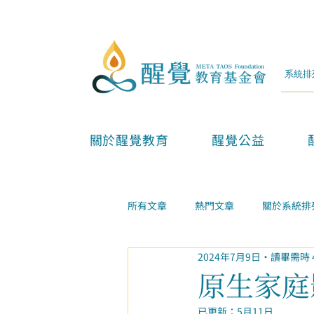
關於醒覺教育
醒覺公益
所有文章
熱門文章
關於系統排
2024年7月9日
讀畢需時 
兩性親子
金錢事業
家庭
原生家庭
已更新：
5月11日