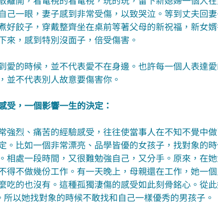
散離開，看電視的看電視，玩的玩，留下新媳婦一個人在
自己一眼，妻子感到非常受傷，以致哭泣。等到丈夫回妻
煮好餃子，穿戴整齊坐在桌前等著父母的新祝福，新女婿
下來，感到特別沒面子，倍受傷害。
到愛的時候，並不代表愛不在身邊。也許每一個人表達愛
，並不代表別人故意要傷害你。
感受，一個影響一生的決定：
常強烈、痛苦的經驗感受，往往使當事人在不知不覺中做
定。比如一個非常漂亮、品學皆優的女孩子，找對象的時
。相處一段時間，又很難勉強自己，又分手。原來，在她
不得不做幾份工作。有一天晚上，母親還在工作，她一個
麼吃的也沒有。這種孤獨淒傷的感受如此刻骨銘心。從此
。所以她找對象的時候不敢找和自己一樣優秀的男孩子。