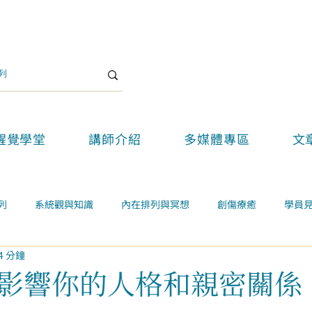
醒覺學堂
講師介紹
多媒體專區
文
列
系統觀與知識
內在排列與冥想
創傷療癒
學員
4 分鐘
關係
案例學習
精選好文
醒覺教育
醒覺新思維論壇
影響你的人格和親密關係