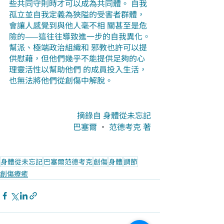
些共同守則時才可以成為共同體。 自我
孤立並自我定義為狹隘的受害者群體，
會讓人感覺到與他人毫不相 關甚至是危
險的——這往往導致進一步的自我異化。
幫派、極端政治組織和 邪教也許可以提
供慰藉，但他們幾乎不能提供足夠的心
理靈活性以幫助他們 的成員投入生活，
也無法將他們從創傷中解脫。
摘錄自 身體從未忘記
巴塞爾 
· 
范德考克 著
身體從未忘記
巴塞爾范德考克
創傷
身體
調節
創傷療癒