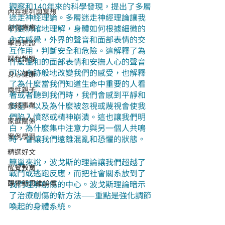
觀察和140年來的科學發現，提出了多層
內在排列與冥想
迷走神經理論。多層迷走神經理論讓我
創傷療癒
們更精確地理解，身體如何根據細微的
內在感覺，外界的聲音和面部表情的交
學員見證
互作用，判斷安全和危險。這解釋了為
課程報導
什麼溫和的面部表情和安撫人心的聲音
可以奇跡般地改變我們的感受，也解釋
身心健康
了為什麼當我們知道生命中重要的人看
兩性親子
著或者聽到我們時，我們會感到平靜和
安全，以及為什麼被忽視或蔑視會使我
金錢事業
們陷入憤怒或精神崩潰。這也讓我們明
家庭關係
白，為什麼集中注意力與另一個人共鳴
案例學習
時，會讓我們遠離混亂和恐懼的狀態。
精選好文
簡單來說，波戈斯的理論讓我們超越了
醒覺教育
戰鬥或逃跑反應，而把社會關系放到了
醒覺新思維論壇
我們理解創傷的中心。波戈斯理論暗示
了治療創傷的新方法——重點是強化調節
喚起的身體系統。