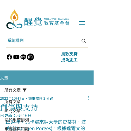
​捐款支持
​成為志工
文章
所有文章
2023年10月7日
讀畢需時 3 分鐘
所有文章
創傷與支持
熱門文章
已更新：
5月16日
關於系統排列
1994年，北卡羅來納大學的史蒂芬·波
戈斯(Stephen Porges)，根據達爾文的
系統觀與知識