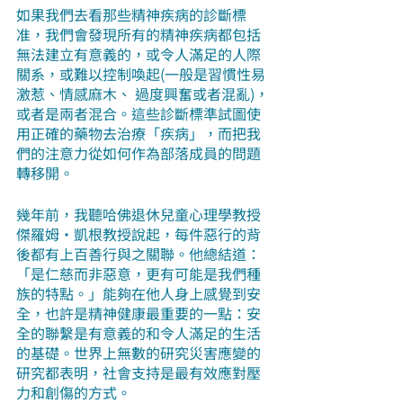
如果我們去看那些精神疾病的診斷標
准，我們會發現所有的精神疾病都包括
無法建立有意義的，或令人滿足的人際
關系，或難以控制喚起(一般是習慣性易
激惹、情感麻木、 過度興奮或者混亂)，
或者是兩者混合。這些診斷標準試圖使
用正確的藥物去治療「疾病」，而把我
們的注意力從如何作為部落成員的問題
轉移開。
幾年前，我聽哈佛退休兒童心理學教授
傑羅姆·凱根教授說起，每件惡行的背
後都有上百善行與之關聯。他總結道：
「是仁慈而非惡意，更有可能是我們種
族的特點。」能夠在他人身上感覺到安
全，也許是精神健康最重要的一點：安
全的聯繫是有意義的和令人滿足的生活
的基礎。世界上無數的研究災害應變的
研究都表明，社會支持是最有效應對壓
力和創傷的方式。