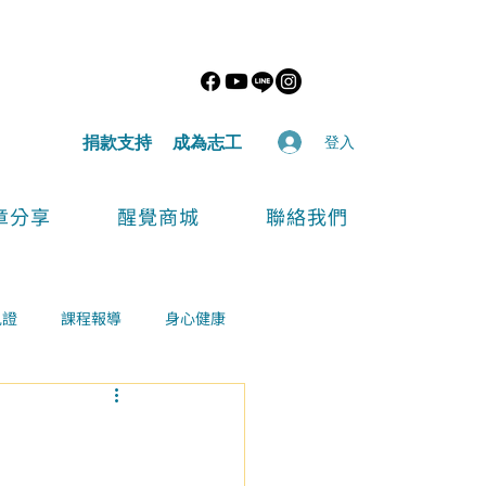
​捐款支持
​成為志工
登入
章分享
醒覺商城
聯絡我們
見證
課程報導
身心健康