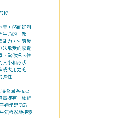
子的你
消息，然而好消
們生命的一部
種能力，它讓我
無法承受的感覺
樣，當你把它往
的大小和形狀。
多或太用力的
的彈性。
見得會因為拉扯
其實擁有一種能
子通常是勇敢
生氣盎然地探索