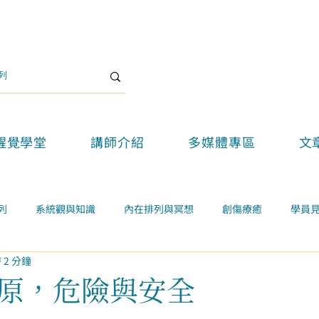
醒覺學堂
講師介紹
多媒體專區
文
列
系統觀與知識
內在排列與冥想
創傷療癒
學員
 2 分鐘
關係
案例學習
精選好文
醒覺教育
醒覺新思維論壇
原，危險與安全