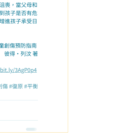
沮喪，當父母和
到孩子是否有危
增進孩子承受日
童創傷預防指南 
彼得‧列汶 著
/bit.ly/3AgP0p4
創傷
#復原
#平衡