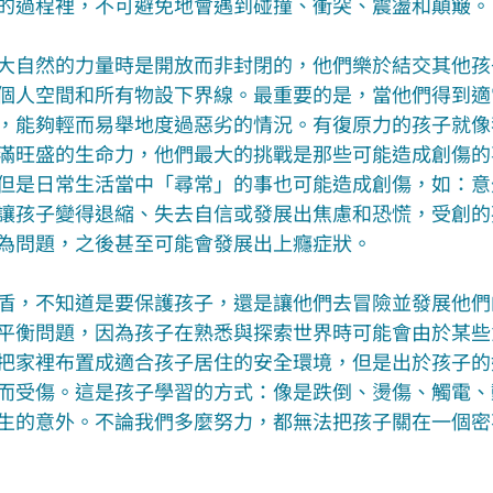
的過程裡，不可避免地會遇到碰撞、衝突、震盪和顛簸。
大自然的力量時是開放而非封閉的，他們樂於結交其他孩
個人空間和所有物設下界線。最重要的是，當他們得到適
，能夠輕而易舉地度過惡劣的情況。有復原力的孩子就像
滿旺盛的生命力，他們最大的挑戰是那些可能造成創傷的
但是日常生活當中「尋常」的事也可能造成創傷，如：意
讓孩子變得退縮、失去自信或發展出焦慮和恐慌，受創的
為問題，之後甚至可能會發展出上癮症狀。
盾，不知道是要保護孩子，還是讓他們去冒險並發展他們
平衡問題，因為孩子在熟悉與探索世界時可能會由於某些
把家裡布置成適合孩子居住的安全環境，但是出於孩子的
而受傷。這是孩子學習的方式：像是跌倒、燙傷、觸電、
生的意外。不論我們多麼努力，都無法把孩子關在一個密