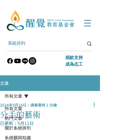
​捐款支持
​成為志工
文章
所有文章
2024年9月18日
讀畢需時 2 分鐘
所有文章
分手的藝術
熱門文章
已更新：
5月11日
關於系統排列
系統觀與知識