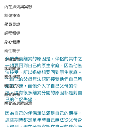
內在排列與冥想
創傷療癒
學員見證
課程報導
身心健康
兩性親子
多數夫妻離異的原因是，伴侶的其中之
金錢事業
一想要回到自己的原生家庭，因為他無
家庭關係
法接受，所以退縮想要回到原生家庭。
案例學習
他自己的父母無法認同接受他們自己所
屬的命運，而他介入了自己父母的命
精選好文
運。還有很多離異分開的原因都是對自
醒覺教育
己的伴侶失望。
醒覺新思維論壇
因為自己的伴侶無法滿足自己的期待，
這些期待都是童年時自己無法從父母身
上得到，現在全都寄託在自己的伴侶身