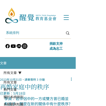
​捐款支持
​成為志工
文章
所有文章
2023年10月31日
讀畢需時 3 分鐘
所有文章
再婚家庭中的秩序
熱門文章
已更新：
5月18日
關於系統排列
學員：若伴侶中的一方或雙方曾已婚並
有孩子，那麼在新的關係中有什麼秩序?
系統觀與知識