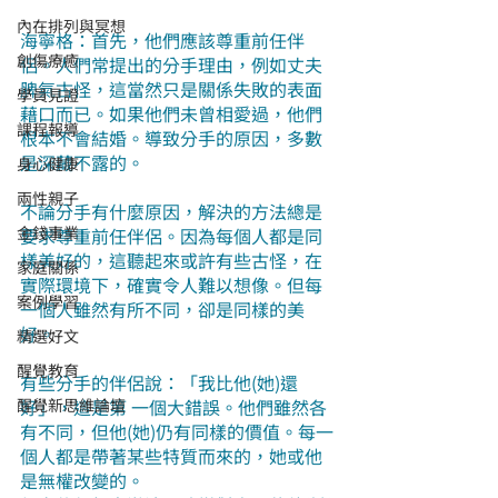
內在排列與冥想
海寧格：首先，他們應該尊重前任伴
創傷療癒
侶。人們常提出的分手理由，例如丈夫
脾氣古怪，這當然只是關係失敗的表面
學員見證
藉口而已。如果他們未曾相愛過，他們
課程報導
根本不會結婚。導致分手的原因，多數
是深藏不露的。
身心健康
兩性親子
不論分手有什麼原因，解決的方法總是
金錢事業
要求尊重前任伴侶。因為每個人都是同
樣美好的，這聽起來或許有些古怪，在
家庭關係
實際環境下，確實令人難以想像。但每
案例學習
一個人雖然有所不同，卻是同樣的美
好。
精選好文
醒覺教育
有些分手的伴侶說：「我比他(她)還
醒覺新思維論壇
好」，這是第 一個大錯誤。他們雖然各
有不同，但他(她)仍有同樣的價值。每一
個人都是帶著某些特質而來的，她或他
是無權改變的。