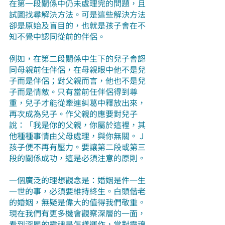
在第一段關係中仍未處理完的問題，且
試圖找尋解決方法。可是這些解決方法
卻是原始及盲目的，也就是孩子會在不
知不覺中認同從前的伴侶。
例如，在第二段關係中生下的兒子會認
同母親前任伴侶，在母親眼中他不是兒
子而是伴侶；對父親而言，他也不是兒
子而是情敵。只有當前任伴侶得到尊
重，兒子才能從牽連糾葛中釋放出來，
再次成為兒子。作父親的應要對兒子
說：「我是你的父親，你屬於這裡，其
他種種事情由父母處理，與你無關。 J 
孩子便不再有壓力。要讓第二段或第三
段的關係成功，這是必須注意的原則。
一個廣泛的理想觀念是：婚姻是件一生
一世的事，必須要維持終生。白頭偕老
的婚姻，無疑是偉大的值得我們敬重。
現在我們有更多機會觀察深層的一面，
看到深層的靈魂是怎樣運作，當對靈魂