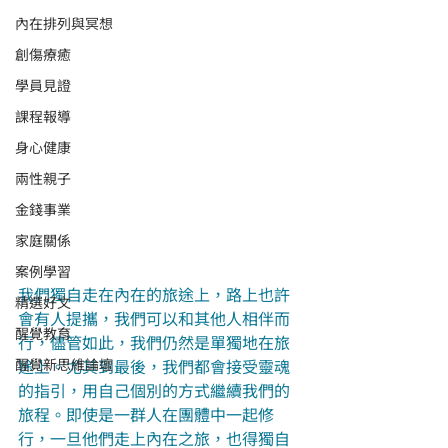
內在排列與冥想
創傷療癒
學員見證
課程報導
身心健康
兩性親子
金錢事業
家庭關係
案例學習
我們獨自走在內在的旅途上，路上也許
精選好文
會有人提攜，我們可以和其他人相伴而
醒覺教育
行，儘管如此，我們仍然是單獨地在旅
途上。尤其到最後，我們都會接受靈魂
醒覺新思維論壇
的指引，用自己個別的方式繼續我們的
旅程。即使是一群人在團體中一起修
行，一旦他們走上內在之旅，也得獨自