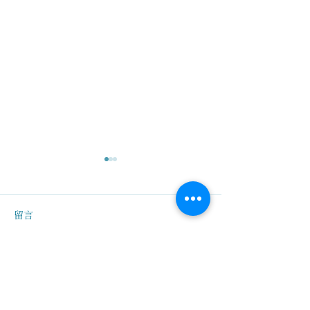
留言
撰寫留言......
鼎文箋記 | 系統智慧如何
鼎文箋記 | 學
能夠延伸到企業的長期獲
生最重要的一件
利