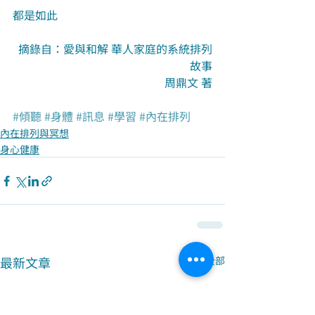
都是如此
摘錄自：愛與和解 華人家庭的系統排列
故事
周鼎文 著
#傾聽
#身體
#訊息
#學習
#內在排列
內在排列與冥想
身心健康
最新文章
查看全部