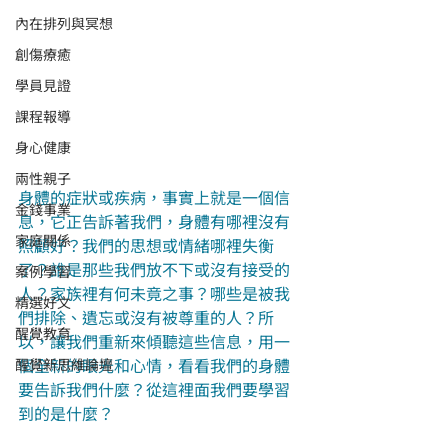
內在排列與冥想
創傷療癒
學員見證
課程報導
身心健康
兩性親子
身體的症狀或疾病，事實上就是一個信
金錢事業
息，它正告訴著我們，身體有哪裡沒有
家庭關係
照顧好？我們的思想或情緒哪裡失衡
了？誰是那些我們放不下或沒有接受的
案例學習
人？家族裡有何未竟之事？哪些是被我
精選好文
們排除、遺忘或沒有被尊重的人？所
醒覺教育
以，讓我們重新來傾聽這些信息，用一
個全新的眼光和心情，看看我們的身體
醒覺新思維論壇
要告訴我們什麼？從這裡面我們要學習
到的是什麼？