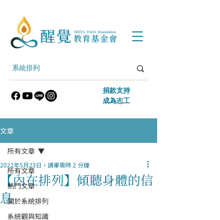
​捐款支持
​成為志工
文章
所有文章
2022年5月23日
讀畢需時 2 分鐘
所有文章
【內在排列】傾聽身體的信
熱門文章
息
關於系統排列
系統觀與知識