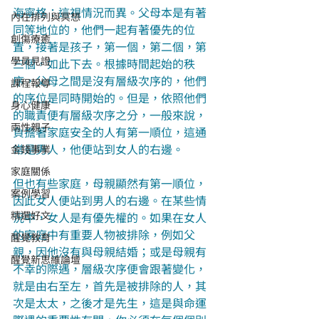
海寧格：這視情況而異。父母本是有著
內在排列與冥想
同等地位的，他們一起有著優先的位
創傷療癒
置，接著是孩子，第一個，第二個，第
學員見證
三個，如此下去。根據時間起始的秩
序，父母之間是沒有層級次序的，他們
課程報導
的序位是同時開始的。但是，依照他們
身心健康
的職責便有層級次序之分，一般來說，
兩性親子
負擔著家庭安全的人有第一順位，這通
常是男人，他便站到女人的右邊。
金錢事業
家庭關係
但也有些家庭，母親顯然有第一順位，
案例學習
因此女人便站到男人的右邊。在某些情
精選好文
況中，女人是有優先權的。如果在女人
的家庭中有重要人物被排除，例如父
醒覺教育
親，因他沒有與母親結婚；或是母親有
醒覺新思維論壇
不幸的際遇，層級次序便會跟著變化，
就是由右至左，首先是被排除的人，其
次是太太，之後才是先生，這是與命運