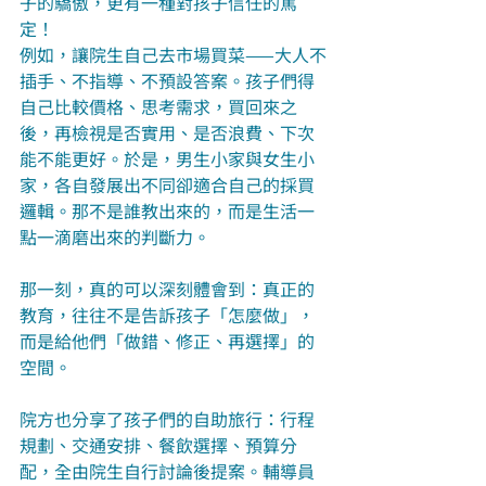
子的驕傲，更有一種對孩子信任的篤
定！
例如，讓院生自己去市場買菜——大人不
插手、不指導、不預設答案。孩子們得
自己比較價格、思考需求，買回來之
後，再檢視是否實用、是否浪費、下次
能不能更好。於是，男生小家與女生小
家，各自發展出不同卻適合自己的採買
邏輯。那不是誰教出來的，而是生活一
點一滴磨出來的判斷力。
那一刻，真的可以深刻體會到：真正的
教育，往往不是告訴孩子「怎麼做」，
而是給他們「做錯、修正、再選擇」的
空間。
院方也分享了孩子們的自助旅行：行程
規劃、交通安排、餐飲選擇、預算分
配，全由院生自行討論後提案。輔導員