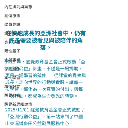
內在排列與冥想
創傷療癒
學員見證
在快速成長的亞洲社會中，仍有
課程報導
許多需要被看見與被陪伴的角
身心健康
落。
兩性親子
金錢事業
2025 年，醒覺教育基金會正式啟動「亞
洲行動公益」計畫，不僅是一場捐助，
家庭關係
更是一場學習的延伸——從課堂的覺察與
案例學習
成長，走向世界的行動與實踐。讓每一
精選好文
次學習，都化為一次真實的付出；讓每
醒覺教育
一次行動，都成為生命發光的時刻。
醒覺新思維論壇
2025/11/01 醒覺教育基金會正式啟動了
「亞洲行動公益」，第一站來到了中國
山東淄博麥田公益發展服務中心。