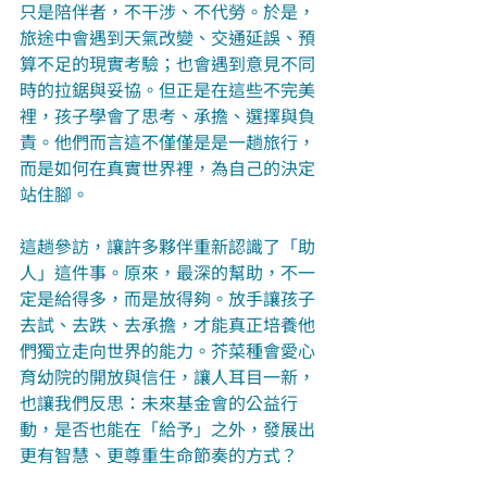
只是陪伴者，不干涉、不代勞。於是，
旅途中會遇到天氣改變、交通延誤、預
算不足的現實考驗；也會遇到意見不同
時的拉鋸與妥協。但正是在這些不完美
裡，孩子學會了思考、承擔、選擇與負
責。他們而言這不僅僅是是一趟旅行，
而是如何在真實世界裡，為自己的決定
站住腳。
這趟參訪，讓許多夥伴重新認識了「助
人」這件事。原來，最深的幫助，不一
定是給得多，而是放得夠。放手讓孩子
去試、去跌、去承擔，才能真正培養他
們獨立走向世界的能力。芥菜種會愛心
育幼院的開放與信任，讓人耳目一新，
也讓我們反思：未來基金會的公益行
動，是否也能在「給予」之外，發展出
更有智慧、更尊重生命節奏的方式？