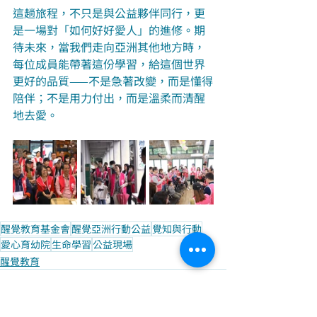
這趟旅程，不只是與公益夥伴同行，更
是一場對「如何好好愛人」的進修。期
待未來，當我們走向亞洲其他地方時，
每位成員能帶著這份學習，給這個世界
更好的品質——不是急著改變，而是懂得
陪伴；不是用力付出，而是溫柔而清醒
地去愛。
醒覺教育基金會
醒覺亞洲行動公益
覺知與行動
愛心育幼院
生命學習
公益現場
醒覺教育