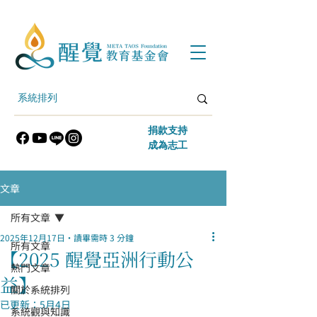
​捐款支持
​成為志工
文章
所有文章
2025年12月17日
讀畢需時 3 分鐘
所有文章
【2025 醒覺亞洲行動公
熱門文章
益】
關於系統排列
已更新：
5月4日
系統觀與知識