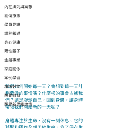
內在排列與冥想
創傷療癒
學員見證
課程報導
身心健康
兩性親子
金錢事業
家庭關係
案例學習
我們如何開始每一天？會想到這一天計
精選好文
劃要做的事情嗎？什麼樣的事會占據我
醒覺教育
們？還是凝聚自己，回到身體，讓身體
醒覺新思維論壇
帶領我們開始新的一天呢？
身體專注於生命，沒有一刻休息。它的
凝聚和運作全部用於生命，為了保存生