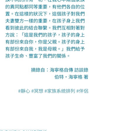
的異同點都同等重要，有他們各自的位
置。在這樣的狀況下，這個孩子對我們
夫妻雙方一樣的重要，在孩子身上我們
看到彼此的結合聯繫。我們互相對著對
方說：「這是我們的孩子，孩子的身上
有部份來自你，你是父親。孩子的身上
有部份來自我，我是母親。」我們給予
孩子生命、豐富了我們的關係。
摘錄自：海寧格自傳 訪談錄
伯特‧海寧格 著
#靜心
#冥想
#家族系統排列
#伴侶