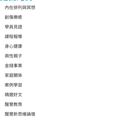
內在排列與冥想
創傷療癒
學員見證
課程報導
身心健康
兩性親子
金錢事業
家庭關係
案例學習
精選好文
醒覺教育
醒覺新思維論壇