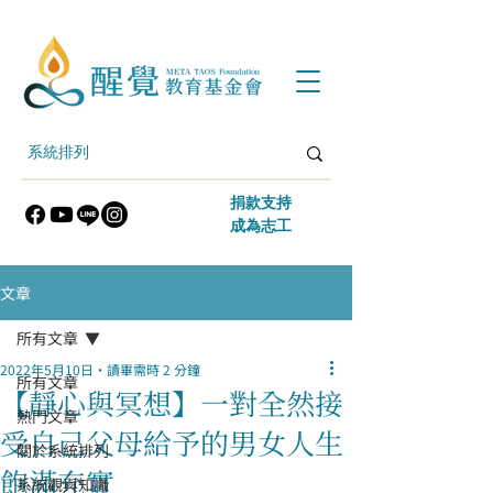
​捐款支持
​成為志工
文章
所有文章
2022年5月10日
讀畢需時 2 分鐘
所有文章
【靜心與冥想】一對全然接
熱門文章
受自己父母給予的男女人生
關於系統排列
飽滿充實
系統觀與知識