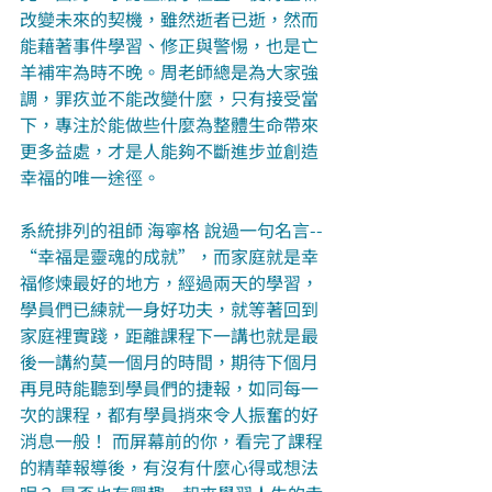
改變未來的契機，雖然逝者已逝，然而
能藉著事件學習、修正與警惕，也是亡
羊補牢為時不晚。周老師總是為大家強
調，罪疚並不能改變什麼，只有接受當
下，專注於能做些什麼為整體生命帶來
更多益處，才是人能夠不斷進步並創造
幸福的唯一途徑。
系統排列的祖師 海寧格 說過一句名言-- 
“幸福是靈魂的成就”，而家庭就是幸
福修煉最好的地方，經過兩天的學習，
學員們已練就一身好功夫，就等著回到
家庭裡實踐，距離課程下一講也就是最
後一講約莫一個月的時間，期待下個月
再見時能聽到學員們的捷報，如同每一
次的課程，都有學員捎來令人振奮的好
消息一般！ 而屏幕前的你，看完了課程
的精華報導後，有沒有什麼心得或想法