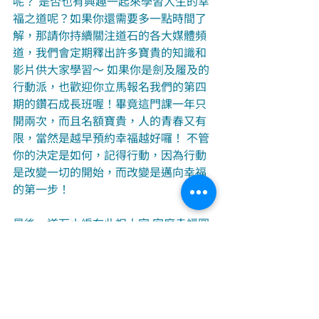
呢？ 是否也有興趣一起來學習人生的幸
福之道呢？如果你還需要多一點時間了
解，那請你持續關注道石的各大媒體頻
道，我們會定期釋出許多寶貴的知識和
影片供大家學習～ 如果你是劍及履及的
行動派，也歡迎你立馬報名我們的第四
期的鑽石成長班喔！畢竟這門課一年只
開兩次，而且名額寶貴，人的青春又有
限，當然是越早預約幸福越好囉！ 不管
你的決定是如何，記得行動，因為行動
是改變一切的開始，而改變是邁向幸福
的第一步！ 
最後，道石小編在此祝大家 家庭幸福圓
滿 生活豐盛喜悅，鑽石成長班課程報導
我們下回見！
精選好文
課程報導
兩性親子