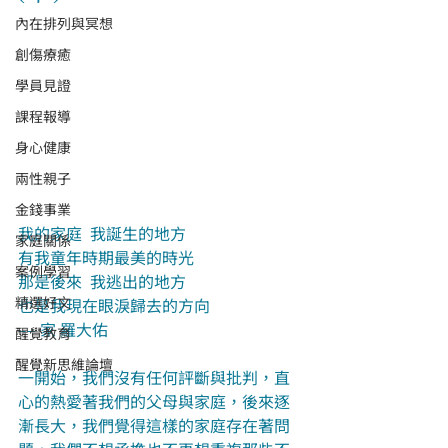
內在排列與冥想
創傷療癒
學員見證
課程報導
身心健康
兩性親子
金錢事業
我的家庭  我誕生的地方
家庭關係
有我童年時期最美的時光
案例學習
那是後來  我逃出的地方
精選好文
也是我現在眼淚歸去的方向
​​–– 家 羅大佑
醒覺教育
醒覺新思維論壇
一開始，我們沒有任何評斷與批判，直
心的熱愛著我們的父母與家庭，後來逐
漸長大，我們覺得這樣的家庭存在著問