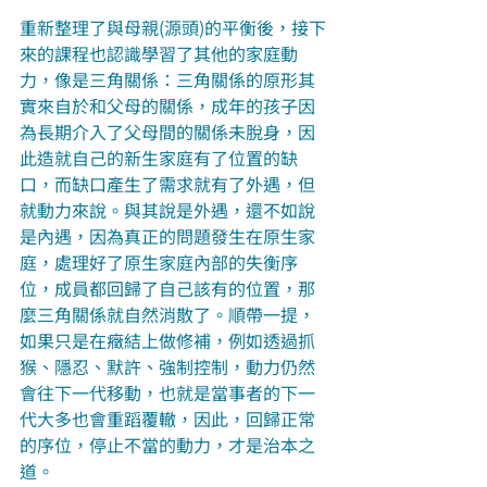
重新整理了與母親(源頭)的平衡後，接下
來的課程也認識學習了其他的家庭動
力，像是三角關係：三角關係的原形其
實來自於和父母的關係，成年的孩子因
為長期介入了父母間的關係未脫身，因
此造就自己的新生家庭有了位置的缺
口，而缺口產生了需求就有了外遇，但
就動力來說。與其說是外遇，還不如說
是內遇，因為真正的問題發生在原生家
庭，處理好了原生家庭內部的失衡序
位，成員都回歸了自己該有的位置，那
麼三角關係就自然消散了。順帶一提，
如果只是在癥結上做修補，例如透過抓
猴、隱忍、默許、強制控制，動力仍然
會往下一代移動，也就是當事者的下一
代大多也會重蹈覆轍，因此，回歸正常
的序位，停止不當的動力，才是治本之
道。