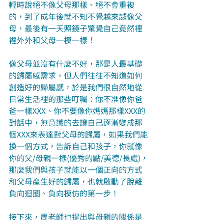
輕時說絕不像父母那樣、絕不會重複
的，到了成年後就不知不覺越來越像父
母，最後有一天照鏡子驚覺自己竟然裡
裡外外和父母一模一樣！
像父母並沒有什麼不好，那是人最基礎
的歸屬感需求，但人們往往不知道如何
創造好的歸屬感，於是我們很自然地從
日常生活裡的那些叮囑：你不准像你爸
爸一樣XXX、你不要像你媽媽那樣XXX的
對話中，無意識的去讓自己逐漸變成那
個XXX來表達對父母的歸屬，如果我們能
換一個方式，告訴自己和孩子，你就像
你的父/母親一樣(優秀的點/美德/長處)，
那麼我們與孩子就能以一個正向的方式
和父母產生好的歸屬，也就啟動了脫離
負向迴圈、負向模仿的第一步！
接下來，周老師也提出與母親的關係是