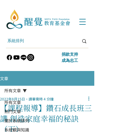
​捐款支持
​成為志工
文章
所有文章
2022年8月15日
讀畢需時 4 分鐘
所有文章
【課程報導】鑽石成長班三
熱門文章
講 創造家庭幸福的秘訣
關於系統排列
（下）
系統觀與知識