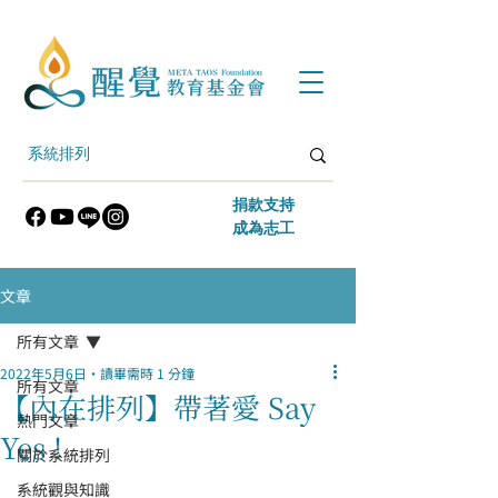
​捐款支持
​成為志工
文章
所有文章
2022年5月6日
讀畢需時 1 分鐘
所有文章
【內在排列】帶著愛 Say
熱門文章
Yes !
關於系統排列
系統觀與知識