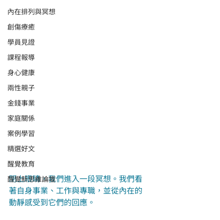
內在排列與冥想
創傷療癒
學員見證
課程報導
身心健康
兩性親子
金錢事業
家庭關係
案例學習
精選好文
醒覺教育
閉上眼睛，我們進入一段冥想。我們看
醒覺新思維論壇
著自身事業、工作與專職，並從內在的
動靜感受到它們的回應。