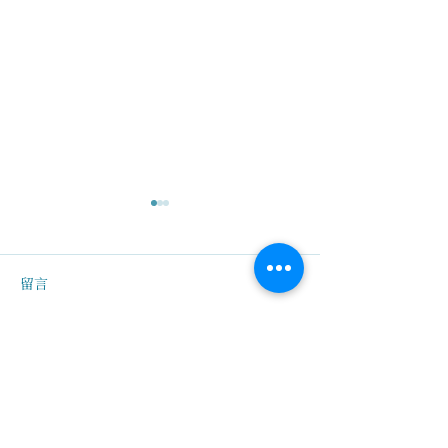
留言
撰寫留言......
清明無法掃墓祭祖？你可
【內在排列】傾
以用不同的方式慎終追
信息
遠！