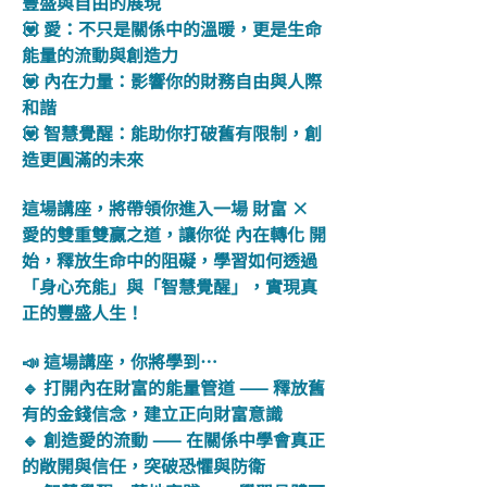
豐盛與自由的展現
💟 愛：不只是關係中的溫暖，更是生命
能量的流動與創造力
💟 內在力量：影響你的財務自由與人際
和諧
💟 智慧覺醒：能助你打破舊有限制，創
造更圓滿的未來
這場講座，將帶領你進入一場 財富 × 
愛的雙重雙贏之道，讓你從 內在轉化 開
始，釋放生命中的阻礙，學習如何透過
「身心充能」與「智慧覺醒」，實現真
正的豐盛人生！
📣 這場講座，你將學到…
🔹 打開內在財富的能量管道 —— 釋放舊
有的金錢信念，建立正向財富意識
🔹 創造愛的流動 —— 在關係中學會真正
的敞開與信任，突破恐懼與防衛