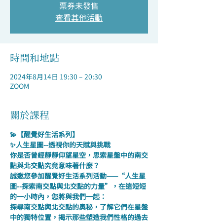
票券未發售
查看其他活動
時間和地點
2024年8月14日 19:30 – 20:30
ZOOM
關於課程
💫【醒覺好生活系列】
✨人生星圖--透視你的天賦與挑戰
你是否曾經靜靜仰望星空，思索星盤中的南交
點與北交點究竟意味著什麼？
誠邀您參加醒覺好生活系列活動——“人生星
圖--探索南交點與北交點的力量”，在這短短
的一小時內，您將與我們一起：
探尋南交點與北交點的奧秘，了解它們在星盤
中的獨特位置，揭示那些塑造我們性格的過去