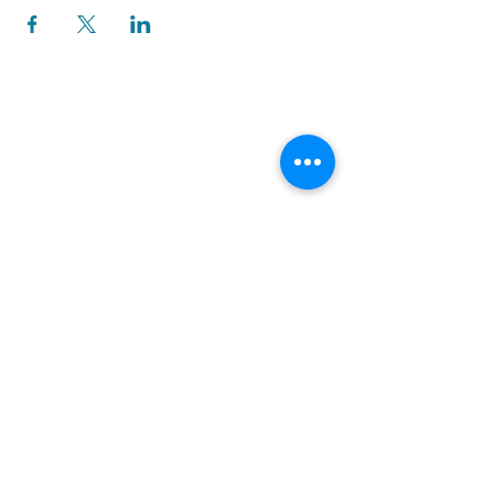
關於我們
創辦人故事
​執行長的話
​經營理念
隱私權及網站使用條款
客服資訊
客服留言
常見問題
聯絡我們
個資保護公告