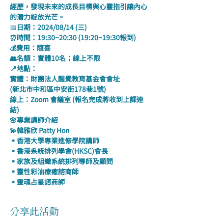
經歷，發現未來的成長目標與心靈指引讓內心
的潛力綻放光芒。
📅
日期：2024/08/14 (三)
⏰時間：19:30~20:30 (19:20~19:30報到)
💰費用：隨喜
👥名額：實體10名；線上不限
📍地點：
實體：財團法人醒覺教育基金會會址
(新北市中和區中安街178巷1號)
線上：Zoom 會議室 (報名完成將收到上課連
結)
🌸專業講師介紹
💫韓雅欣 Patty Hon
▪香港大學專業進修學院講師
▪香港系統排列學會(HKSC)會長
▪家族及組織系統排列導師及顧問
▪靈性彩油療癒諮商師
▪靈魂占星諮商師
分享此活動